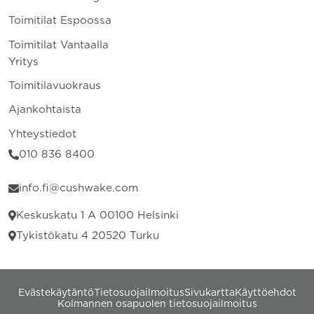
Toimitilat Espoossa
Toimitilat Vantaalla
Yritys
Toimitilavuokraus
Ajankohtaista
Yhteystiedot
010 836 8400
info.fi@cushwake.com
Keskuskatu 1 A 00100 Helsinki
Tykistökatu 4 20520 Turku
Evästekäytäntö
Tietosuojailmoitus
Sivukartta
Käyttöehdot
Kolmannen osapuolen tietosuojailmoitus