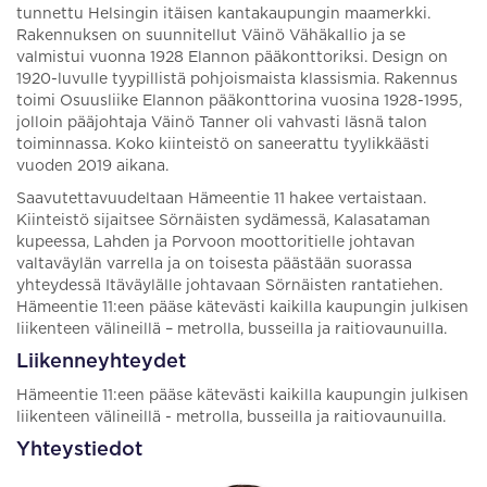
tunnettu Helsingin itäisen kantakaupungin maamerkki.
Rakennuksen on suunnitellut Väinö Vähäkallio ja se
valmistui vuonna 1928 Elannon pääkonttoriksi. Design on
1920-luvulle tyypillistä pohjoismaista klassismia. Rakennus
toimi Osuusliike Elannon pääkonttorina vuosina 1928-1995,
jolloin pääjohtaja Väinö Tanner oli vahvasti läsnä talon
toiminnassa. Koko kiinteistö on saneerattu tyylikkäästi
vuoden 2019 aikana.
Saavutettavuudeltaan Hämeentie 11 hakee vertaistaan.
Kiinteistö sijaitsee Sörnäisten sydämessä, Kalasataman
kupeessa, Lahden ja Porvoon moottoritielle johtavan
valtaväylän varrella ja on toisesta päästään suorassa
yhteydessä Itäväylälle johtavaan Sörnäisten rantatiehen.
Hämeentie 11:een pääse kätevästi kaikilla kaupungin julkisen
liikenteen välineillä – metrolla, busseilla ja raitiovaunuilla.
Liikenneyhteydet
Hämeentie 11:een pääse kätevästi kaikilla kaupungin julkisen
liikenteen välineillä - metrolla, busseilla ja raitiovaunuilla.
Yhteystiedot