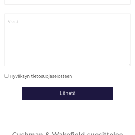
Hyväksyn tietosuojaselosteen
Lähetä
Cushman & Wakefield suosittelee