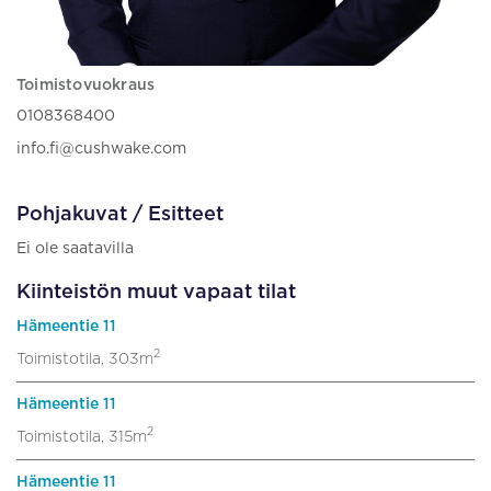
Toimistovuokraus
0108368400
info.fi@cushwake.com
Pohjakuvat / Esitteet
Ei ole saatavilla
Kiinteistön muut vapaat tilat
Hämeentie 11
2
Toimistotila, 303m
Hämeentie 11
2
Toimistotila, 315m
Hämeentie 11