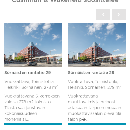
Sörnäisten rantatie 29
Sörnäisten rantatie 29
Vuokrattava, Toimistotila,
Vuokrattava, Toimistotila,
2
2
Helsinki, Sörnäinen,
278 m
Helsinki, Sörnäinen,
279 m
Vuokrattavana 5. kerroksen
Vuokrattavana
valoisa 278 m2 toimisto.
muuttovalmis ja helposti
Tilasta saa joustavan
asiakkaan tarpeen mukaan
kokonaisuudeen
muokattavissakin oleva tila
monenlaisii...
talon p�...