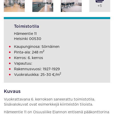
+5
Toimistotila
Hämeentie 11
Helsinki 00530
Kaupunginosa: Sörnäinen
2
Pinta-ala: 248 m
Kerros: 6. kerros
Vapautuu:
Rakennusvuosi: 1927-1929
2
Vuokraluokka: 25-30 €/m
Kuvaus
Vuokrattavana 6. kerroksen saneerattu toimistotila.
Sisävalokuvat ovat esimerkkejä kiinteistön tiloista.
Hämeentie 11 on Osuusliike Elannon entisenä pääkonttorina