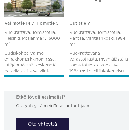
Valimotie 14 / Hiomotie 5
Uutistie 7
Vuokrattava, Toimistotila,
Vuokrattava, Toimistotila,
Helsinki, Pitäjänmäki,
15000
Vantaa, Vantaankoski,
1984
2
2
m
m
Uudiskohde Valimo
Vuokrattavana
ennakkomarkkinoinnissa.
varastotilasta, myymälästä ja
Pitäjänmäessä, keskeisellä
toimistotiloista koostuva
paikalla sijaitseva kiinte...
1984 m² toimitilakokonaisu...
Etkö löydä etsimääsi?
Ota yhteyttä meidän asiantuntijaan.
Ota yhteyttä