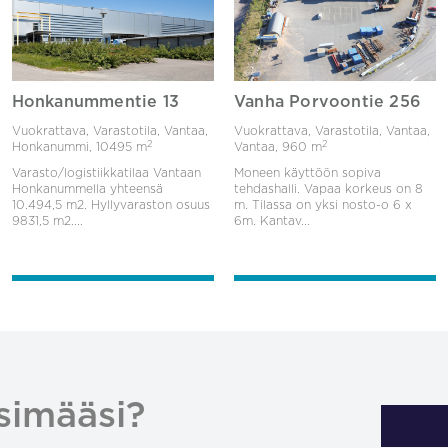
Honkanummentie 13
Vanha Porvoontie 256
Vuokrattava, Varastotila, Vantaa,
Vuokrattava, Varastotila, Vantaa,
2
2
Honkanummi,
10495 m
Vantaa,
960 m
Varasto/logistiikkatilaa Vantaan
Moneen käyttöön sopiva
Honkanummella yhteensä
tehdashalli. Vapaa korkeus on 8
10.494,5 m2. Hyllyvaraston osuus
m. Tilassa on yksi nosto-o 6 x
9831,5 m2....
6m. Kantav...
simääsi?