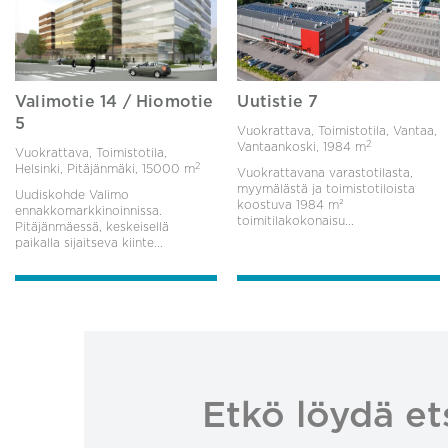
Valimotie 14 / Hiomotie
Uutistie 7
5
Vuokrattava, Toimistotila, Vantaa,
2
Vantaankoski,
1984 m
Vuokrattava, Toimistotila,
2
Helsinki, Pitäjänmäki,
15000 m
Vuokrattavana varastotilasta,
myymälästä ja toimistotiloista
Uudiskohde Valimo
koostuva 1984 m²
ennakkomarkkinoinnissa.
toimitilakokonaisu...
Pitäjänmäessä, keskeisellä
paikalla sijaitseva kiinte...
Etkö löydä et