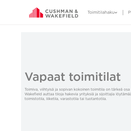
Toimitilahaku
P
Vapaat toimitilat
Toimiva, viihtyisä ja sopivan kokoinen toimitila on tärkeä o
Wakefield auttaa tiloja hakevia yrityksiä ja sijoittajia löytämä
toimistotila, liiketila, varastotila tai tuotantotila.