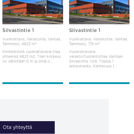
Silvastintie 1
Silvastintie 1
Vuokrattava, Varastotila, Vantaa,
Vuokrattava, Varastotila, Vantaa,
2
2
Tammisto,
4823 m
Tammisto,
715 m
Kiinteistöstä vuokrattavana tilaa
Vuokrattavana
yhteensä 4823 m2. Tilan korkeus
varasto/tuotantotilaa Vantaan
on vähintään 6 m ja siinä o...
Silvastintie 1:stä. Tilassa 1
lastaustasku. Kantavuus 1...
Ota yhteyttä