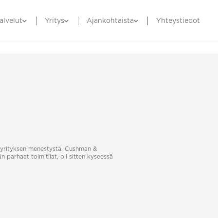
alvelut
Yritys
Ajankohtaista
Yhteystiedot
sa yrityksen menestystä. Cushman &
än parhaat toimitilat, oli sitten kyseessä