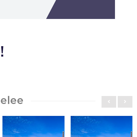
!
elee