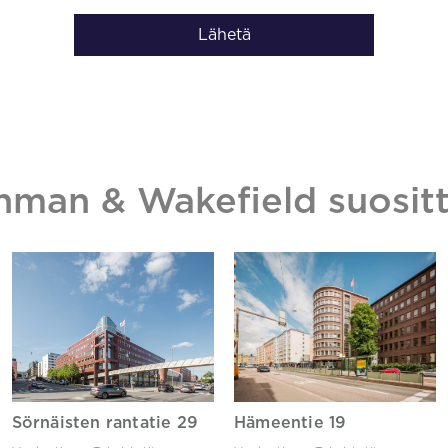
Lähetä
hman & Wakefield suositt
Sörnäisten rantatie 29
Hämeentie 19