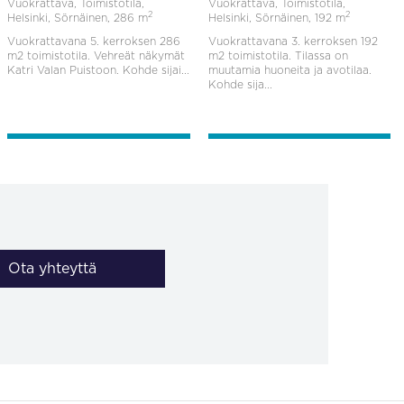
Vuokrattava, Toimistotila,
Vuokrattava, Toimistotila,
2
2
Helsinki, Sörnäinen,
286 m
Helsinki, Sörnäinen,
192 m
Vuokrattavana 5. kerroksen 286
Vuokrattavana 3. kerroksen 192
m2 toimistotila. Vehreät näkymät
m2 toimistotila. Tilassa on
Katri Valan Puistoon. Kohde sijai...
muutamia huoneita ja avotilaa.
Kohde sija...
Ota yhteyttä