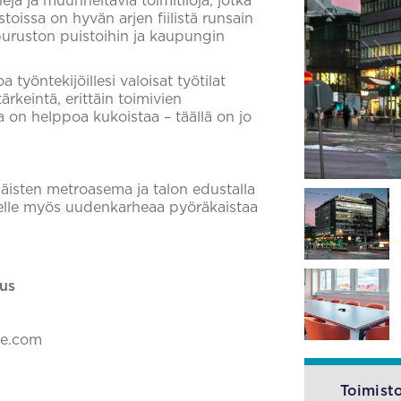
a ja muunneltavia toimitiloja, jotka
toissa on hyvän arjen fiilistä runsain
puruston puistoihin ja kaupungin
työntekijöillesi valoisat työtilat
rkeintä, erittäin toimivien
sa on helppoa kukoistaa – täällä on jo
näisten metroasema ja talon edustalla
velle myös uudenkarheaa pyöräkaistaa
us
ke.com
Toimisto