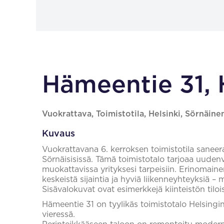
Hämeentie 31, 
Vuokrattava, Toimistotila, Helsinki, Sörnäine
Kuvaus
Vuokrattavana 6. kerroksen toimistotila saneer
Sörnäisisissä. Tämä toimistotalo tarjoaa uudenve
muokattavissa yrityksesi tarpeisiin. Erinomainen
keskeistä sijaintia ja hyviä liikenneyhteyksiä –
Sisävalokuvat ovat esimerkkejä kiinteistön tilois
Hämeentie 31 on tyylikäs toimistotalo Helsing
vieressä.