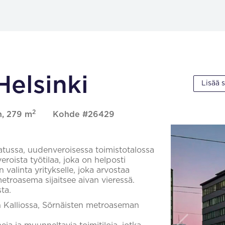
Helsinki
Lisää 
2
n, 279 m
Kohde #26429
atussa, uudenveroisessa toimistotalossa
roista työtilaa, joka on helposti
 valinta yritykselle, joka arvostaa
 metroasema sijaitsee aivan vieressä.
ta.
in Kalliossa, Sörnäisten metroaseman