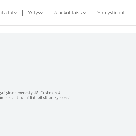
alvelut
Yritys
Ajankohtaista
Yhteystiedot
sa yrityksen menestystä. Cushman &
än parhaat toimitilat, oli sitten kyseessä