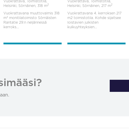
Vuokrattava, Toimistotila,
Vuokrattava, Toimistotila,
2
2
Helsinki, Sörnäinen,
318 m
Helsinki, Sörnäinen,
217 m
Vuokrattavana muuttovalmis 318
Vuokrattavana 4. kerroksen 217
m² monitilatoimisto Sörnäisten
m2 toimistotila. Kohde sijaitsee
Rantatie 29:n neljännessä
loistavien julkisten
kerroks...
kulkuyhteyksien...
simääsi?
aan.