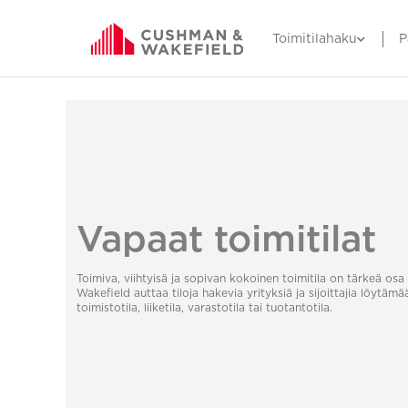
Toimitilahaku
P
Vapaat toimitilat
Toimiva, viihtyisä ja sopivan kokoinen toimitila on tärkeä o
Wakefield auttaa tiloja hakevia yrityksiä ja sijoittajia löytämä
toimistotila, liiketila, varastotila tai tuotantotila.