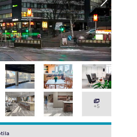
+5
tila