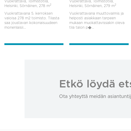
Vuokrattava, Toimistotila,
Vuokrattava, Toimistotila,
2
2
Helsinki, Sörnäinen,
278 m
Helsinki, Sörnäinen,
279 m
Vuokrattavana 5. kerroksen
Vuokrattavana muuttovalmis ja
valoisa 278 m2 toimisto. Tilasta
helposti asiakkaan tarpeen
saa joustavan kokonaisuudeen
mukaan muokattavissakin oleva
monenlaisii...
tila talon p�...
Etkö löydä et
Ota yhteyttä meidän asiantuntij