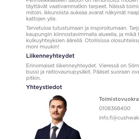
Perinteikkääseen taloon on remontoitu modernej
täyttävät vaativammatkin tarpeet. Näissä toimis
mitoin, ikkunoista aukeaa avarat näkymät naa
kattojen ylle.
Tervetuloa tutustumaan ja inspiroitumaan. Tarjoa 
kaupungin kiinnostavimmalla alueella, ja mikä tä
kulkuyhteyksien äärellä. Otollisissa olosuhteis
moni muukin!
Liikenneyhteydet
Erinomaiset liikenneyhteydet. Vieressä on Sör
bussi ja raitiovaunupysäkit. Pääset suoraan o
pitkin.
Yhteystiedot
Toimistovuokra
0108368400
info.fi@cushwa