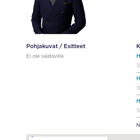
Pohjakuvat / Esitteet
K
H
Ei ole saatavilla
T
H
T
H
T
N