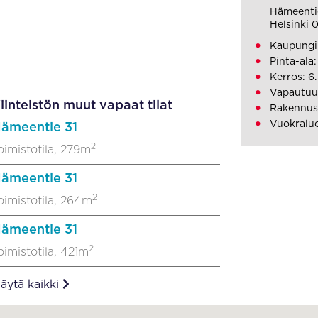
Hämeenti
Helsinki
Kaupungi
Pinta-ala
Kerros: 6.
Vapautuu
iinteistön muut vapaat tilat
Rakennus
Vuokraluo
ämeentie 31
2
oimistotila, 279m
ämeentie 31
2
oimistotila, 264m
ämeentie 31
2
oimistotila, 421m
äytä kaikki