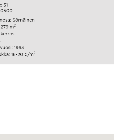
e 31
 00500
nosa: Sörnäinen
2
: 279 m
 kerros
:
vuosi: 1963
2
kka: 16-20 €/m