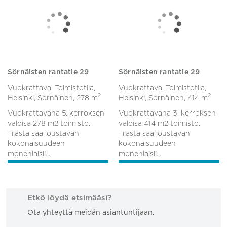
Sörnäisten rantatie 29
Sörnäisten rantatie 29
Vuokrattava, Toimistotila,
Vuokrattava, Toimistotila,
2
2
Helsinki, Sörnäinen,
278 m
Helsinki, Sörnäinen,
414 m
Vuokrattavana 5. kerroksen
Vuokrattavana 3. kerroksen
valoisa 278 m2 toimisto.
valoisa 414 m2 toimisto.
Tilasta saa joustavan
Tilasta saa joustavan
kokonaisuudeen
kokonaisuudeen
monenlaisii...
monenlaisii...
Etkö löydä etsimääsi?
Ota yhteyttä meidän asiantuntijaan.