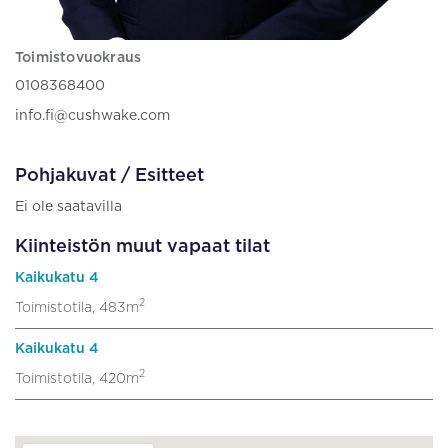
Toimistovuokraus
0108368400
info.fi@cushwake.com
Pohjakuvat / Esitteet
Ei ole saatavilla
Kiinteistön muut vapaat tilat
Kaikukatu 4
2
Toimistotila, 483m
Kaikukatu 4
2
Toimistotila, 420m