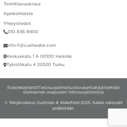
Toimitilavuokraus
Ajankohtaista
Yhteystiedot
010 836 8400
info.fi@cushwake.com
Keskuskatu 1 A 00100 Helsinki
Tykistökatu 4 20520 Turku
Evästekäytäntö
Tietosuojailmoitus
Sivukartta
Käyttöehdot
Kolmannen osapuolen tietosuojailmoitus
© Tekijänoikeus Cushman & Wakefield 2025. Kaikki oikeudet
pidätetään.