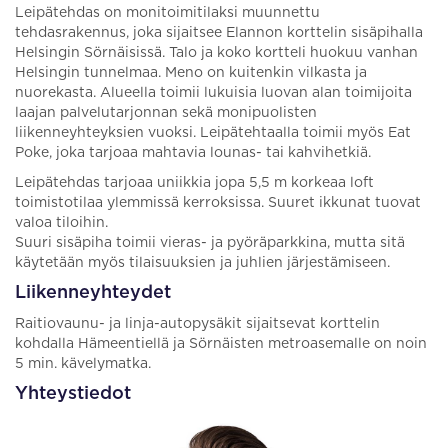
Leipätehdas on monitoimitilaksi muunnettu
tehdasrakennus, joka sijaitsee Elannon korttelin sisäpihalla
Helsingin Sörnäisissä. Talo ja koko kortteli huokuu vanhan
Helsingin tunnelmaa. Meno on kuitenkin vilkasta ja
nuorekasta. Alueella toimii lukuisia luovan alan toimijoita
laajan palvelutarjonnan sekä monipuolisten
liikenneyhteyksien vuoksi. Leipätehtaalla toimii myös Eat
Poke, joka tarjoaa mahtavia lounas- tai kahvihetkiä.
Leipätehdas tarjoaa uniikkia jopa 5,5 m korkeaa loft
toimistotilaa ylemmissä kerroksissa. Suuret ikkunat tuovat
valoa tiloihin.
Suuri sisäpiha toimii vieras- ja pyöräparkkina, mutta sitä
käytetään myös tilaisuuksien ja juhlien järjestämiseen.
Liikenneyhteydet
Raitiovaunu- ja linja-autopysäkit sijaitsevat korttelin
kohdalla Hämeentiellä ja Sörnäisten metroasemalle on noin
5 min. kävelymatka.
Yhteystiedot