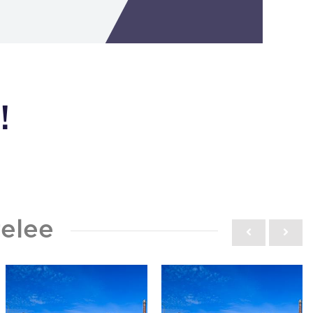
!
elee