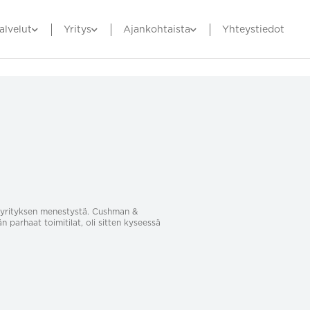
alvelut
Yritys
Ajankohtaista
Yhteystiedot
sa yrityksen menestystä. Cushman &
än parhaat toimitilat, oli sitten kyseessä