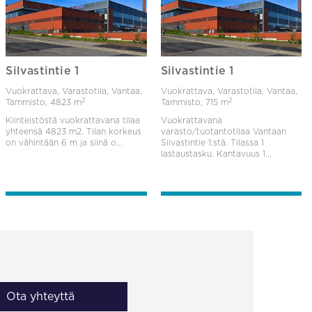
Silvastintie 1
Silvastintie 1
Vuokrattava, Varastotila, Vantaa,
Vuokrattava, Varastotila, Vantaa,
2
2
Tammisto,
4823 m
Tammisto,
715 m
Kiinteistöstä vuokrattavana tilaa
Vuokrattavana
yhteensä 4823 m2. Tilan korkeus
varasto/tuotantotilaa Vantaan
on vähintään 6 m ja siinä o...
Silvastintie 1:stä. Tilassa 1
lastaustasku. Kantavuus 1...
Ota yhteyttä