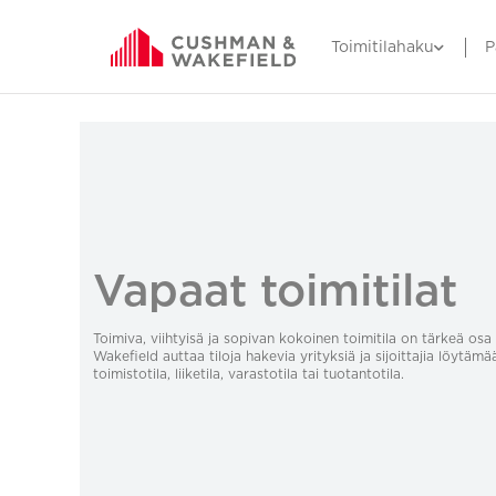
Toimitilahaku
P
Vapaat toimitilat
Toimiva, viihtyisä ja sopivan kokoinen toimitila on tärkeä o
Wakefield auttaa tiloja hakevia yrityksiä ja sijoittajia löytämä
toimistotila, liiketila, varastotila tai tuotantotila.