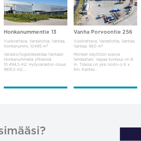
Honkanummentie 13
Vanha Porvoontie 256
Vuokrattava, Varastotila, Vantaa,
Vuokrattava, Varastotila, Vantaa,
2
2
Honkanummi,
10495 m
Vantaa,
960 m
Varasto/logistiikkatilaa Vantaan
Moneen käyttöön sopiva
Honkanummella yhteensä
tehdashalli. Vapaa korkeus on 8
10.494,5 m2. Hyllyvaraston osuus
m. Tilassa on yksi nosto-o 6 x
9831,5 m2....
6m. Kantav...
simääsi?