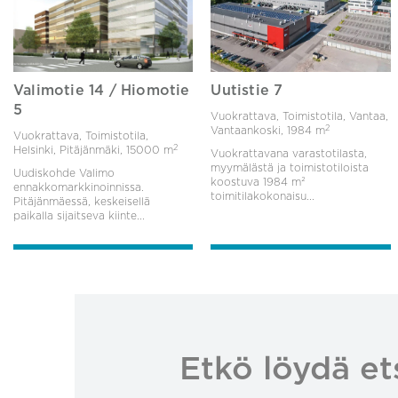
Valimotie 14 / Hiomotie
Uutistie 7
5
Vuokrattava, Toimistotila, Vantaa,
2
Vantaankoski,
1984 m
Vuokrattava, Toimistotila,
2
Helsinki, Pitäjänmäki,
15000 m
Vuokrattavana varastotilasta,
myymälästä ja toimistotiloista
Uudiskohde Valimo
koostuva 1984 m²
ennakkomarkkinoinnissa.
toimitilakokonaisu...
Pitäjänmäessä, keskeisellä
paikalla sijaitseva kiinte...
Etkö löydä et