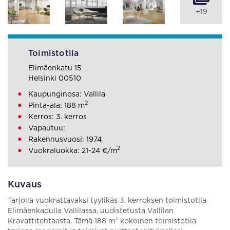
+19
Toimistotila
Elimäenkatu 15
Helsinki 00510
Kaupunginosa: Vallila
2
Pinta-ala: 188 m
Kerros: 3. kerros
Vapautuu:
Rakennusvuosi: 1974
2
Vuokraluokka: 21-24 €/m
Kuvaus
Tarjolla vuokrattavaksi tyylikäs 3. kerroksen toimistotila
Elimäenkadulla Vallilassa, uudistetusta Vallilan
Kravattitehtaasta. Tämä 188 m² kokoinen toimistotila