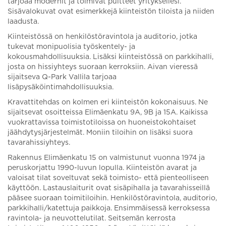
tarjoaa modernit ja toimivat puitteet yrityksellesi.
Sisävalokuvat ovat esimerkkejä kiinteistön tiloista ja niiden
laadusta.
Kiinteistössä on henkilöstöravintola ja auditorio, jotka
tukevat monipuolisia työskentely- ja
kokousmahdollisuuksia. Lisäksi kiinteistössä on parkkihalli,
josta on hissiyhteys suoraan kerroksiin. Aivan vieressä
sijaitseva Q-Park Vallila tarjoaa
lisäpysäköintimahdollisuuksia.
Kravattitehdas on kolmen eri kiinteistön kokonaisuus. Ne
sijaitsevat osoitteissa Elimäenkatu 9A, 9B ja 15A. Kaikissa
vuokrattavissa toimistotiloissa on huoneistokohtaiset
jäähdytysjärjestelmät. Moniin tiloihin on lisäksi suora
tavarahissiyhteys.
Rakennus Elimäenkatu 15 on valmistunut vuonna 1974 ja
peruskorjattu 1990-luvun lopulla. Kiinteistön avarat ja
valoisat tilat soveltuvat sekä toimisto- että pienteolliseen
käyttöön. Lastauslaiturit ovat sisäpihalla ja tavarahisseillä
pääsee suoraan toimitiloihin. Henkilöstöravintola, auditorio,
parkkihalli/katettuja paikkoja. Ensimmäisessä kerroksessa
ravintola- ja neuvottelutilat. Seitsemän kerrosta