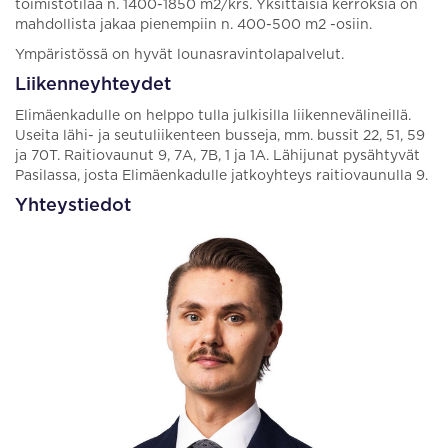
toimistotilaa n. 1400-1850 m2/krs. Yksittäisiä kerroksia on
mahdollista jakaa pienempiin n. 400-500 m2 -osiin.
Ympäristössä on hyvät lounasravintolapalvelut.
Liikenneyhteydet
Elimäenkadulle on helppo tulla julkisilla liikennevälineillä.
Useita lähi- ja seutuliikenteen busseja, mm. bussit 22, 51, 59
ja 70T. Raitiovaunut 9, 7A, 7B, 1 ja 1A. Lähijunat pysähtyvät
Pasilassa, josta Elimäenkadulle jatkoyhteys raitiovaunulla 9.
Yhteystiedot