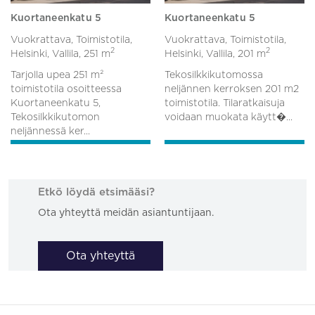
Kuortaneenkatu 5
Kuortaneenkatu 5
Vuokrattava, Toimistotila,
Vuokrattava, Toimistotila,
2
2
Helsinki, Vallila,
251 m
Helsinki, Vallila,
201 m
Tarjolla upea 251 m²
Tekosilkkikutomossa
toimistotila osoitteessa
neljännen kerroksen 201 m2
Kuortaneenkatu 5,
toimistotila. Tilaratkaisuja
Tekosilkkikutomon
voidaan muokata käytt�...
neljännessä ker...
Etkö löydä etsimääsi?
Ota yhteyttä meidän asiantuntijaan.
Ota yhteyttä