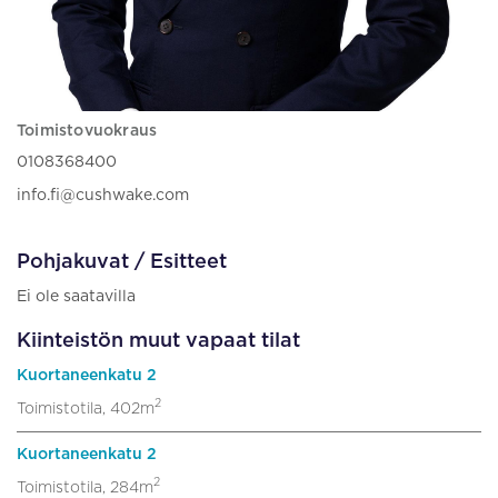
Toimistovuokraus
0108368400
info.fi@cushwake.com
Pohjakuvat / Esitteet
Ei ole saatavilla
Kiinteistön muut vapaat tilat
Kuortaneenkatu 2
2
Toimistotila, 402m
Kuortaneenkatu 2
2
Toimistotila, 284m