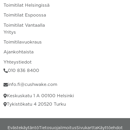
Toimitilat Helsingissä
Toimitilat Espoossa
Toimitilat Vantaalla
Yritys
Toimitilavuokraus
Ajankohtaista
Yhteystiedot
010 836 8400
info.fi@cushwake.com
Keskuskatu 1 A 00100 Helsinki
Tykistökatu 4 20520 Turku
Evästekäytäntö
Tietosuojailmoitus
Sivukartta
Käyttöehdot