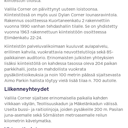
kiinteistön tiloista.
Vallila Corner on päivittynyt uuteen loistoonsa.
Kiinteistössä on myös uusi Dylan Corner lounasravintola.
Rakennus osoitteessa Kuortaneenkatu 2 rakennettiin
vuonna 1990 vanhan tehdashallin tilalle. Se on yhdistetty
vuonna 1963 rakennettuun kiinteistöön osoitteessa
Elimäenkatu 22-24.
Kiinteistön palveluvalikoimaan kuuluvat aulapalvelu,
erillinen kahvila, vuokrattavia neuvottelutiloja sekä 85-
paikkainen auditorio. Erinomaisten julkisten yhteyksien
lisäksi kiinteistöllä on kahdessa tasossa oleva 204 paikan
parkkihalli, josta on mahdollista vuokrata
pysäköintioikeuksia ja noin 100 metrin päässä sijaitsevasta
Aimo Parkin hallista löytyy vielä lisää tilaa n. 700 autolle.
Liikenneyhteydet
Vallila Corner sijaitsee erinomaisella paikalla kahden
vilkkaan väylän, Teollisuuskadun ja Mäkelänkadun välissä.
Useita bussi- ja raitiolinjoja, joiden pysäkeille 200 m. Pasilan
juna-asemalle sekä Sörnäisten metroasemalle reilun
kilometrin kävelymatka.