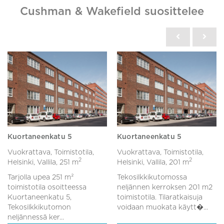
Cushman & Wakefield suosittelee
Kuortaneenkatu 5
Kuortaneenkatu 5
Vuokrattava, Toimistotila,
Vuokrattava, Toimistotila,
2
2
Helsinki, Vallila,
251 m
Helsinki, Vallila,
201 m
Tarjolla upea 251 m²
Tekosilkkikutomossa
toimistotila osoitteessa
neljännen kerroksen 201 m2
Kuortaneenkatu 5,
toimistotila. Tilaratkaisuja
Tekosilkkikutomon
voidaan muokata käytt�...
neljännessä ker...