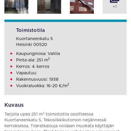
+1
Toimistotila
Kuortaneenkatu 5
Helsinki 00520
Kaupunginosa: Vallila
2
Pinta-ala: 251 m
Kerros: 4. kerros
Vapautuu:
Rakennusvuosi: 1938
2
Vuokraluokka: 16-20 €/m
Kuvaus
Tarjolla upea 251 m² toimistotila osoitteessa
Kuortaneenkatu 5, Tekosilkkikutomon neljännessä
kerroksessa. Tilaratkaisuja voidaan muokata käyttäjän