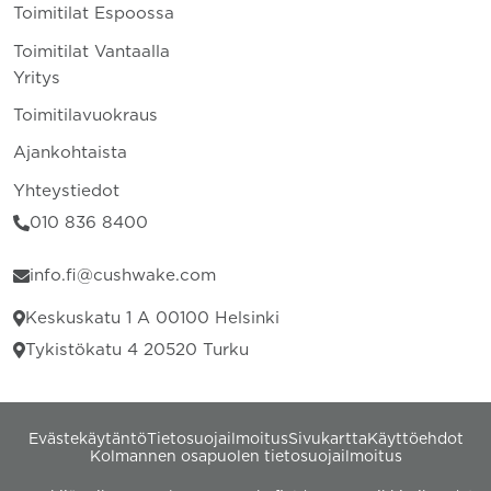
Toimitilat Espoossa
Toimitilat Vantaalla
Yritys
Toimitilavuokraus
Ajankohtaista
Yhteystiedot
010 836 8400
info.fi@cushwake.com
Keskuskatu 1 A 00100 Helsinki
Tykistökatu 4 20520 Turku
Evästekäytäntö
Tietosuojailmoitus
Sivukartta
Käyttöehdot
Kolmannen osapuolen tietosuojailmoitus