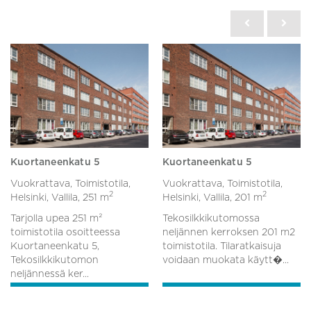
Kuortaneenkatu 5
Kuortaneenkatu 5
Vuokrattava, Toimistotila,
Vuokrattava, Toimistotila,
2
2
Helsinki, Vallila,
251 m
Helsinki, Vallila,
201 m
Tarjolla upea 251 m²
Tekosilkkikutomossa
toimistotila osoitteessa
neljännen kerroksen 201 m2
Kuortaneenkatu 5,
toimistotila. Tilaratkaisuja
Tekosilkkikutomon
voidaan muokata käytt�...
neljännessä ker...