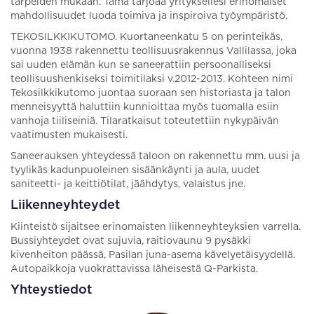
tarpeiden mukaan. Tämä tarjoaa yrityksellesi erinomaiset
mahdollisuudet luoda toimiva ja inspiroiva työympäristö.
TEKOSILKKIKUTOMO. Kuortaneenkatu 5 on perinteikäs,
vuonna 1938 rakennettu teollisuusrakennus Vallilassa, joka
sai uuden elämän kun se saneerattiin persoonalliseksi
teollisuushenkiseksi toimitilaksi v.2012-2013. Kohteen nimi
Tekosilkkikutomo juontaa suoraan sen historiasta ja talon
menneisyyttä haluttiin kunnioittaa myös tuomalla esiin
vanhoja tiiliseiniä. Tilaratkaisut toteutettiin nykypäivän
vaatimusten mukaisesti.
Saneerauksen yhteydessä taloon on rakennettu mm. uusi ja
tyylikäs kadunpuoleinen sisäänkäynti ja aula, uudet
saniteetti- ja keittiötilat, jäähdytys, valaistus jne.
Liikenneyhteydet
Kiinteistö sijaitsee erinomaisten liikenneyhteyksien varrella.
Bussiyhteydet ovat sujuvia, raitiovaunu 9 pysäkki
kivenheiton päässä, Pasilan juna-asema kävelyetäisyydellä.
Autopaikkoja vuokrattavissa läheisestä Q-Parkista.
Yhteystiedot