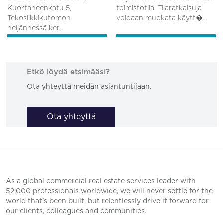
Kuortaneenkatu 5,
toimistotila. Tilaratkaisuja
Tekosilkkikutomon
voidaan muokata käytt�...
neljännessä ker...
Etkö löydä etsimääsi?
Ota yhteyttä meidän asiantuntijaan.
Ota yhteyttä
As a global commercial real estate services leader with
52,000 professionals worldwide, we will never settle for the
world that’s been built, but relentlessly drive it forward for
our clients, colleagues and communities.