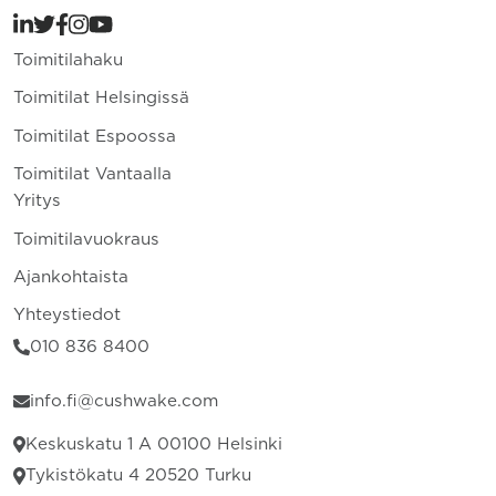
Toimitilahaku
Toimitilat Helsingissä
Toimitilat Espoossa
Toimitilat Vantaalla
Yritys
Toimitilavuokraus
Ajankohtaista
Yhteystiedot
010 836 8400
info.fi@cushwake.com
Keskuskatu 1 A 00100 Helsinki
Tykistökatu 4 20520 Turku