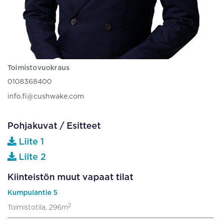
Toimistovuokraus
0108368400
info.fi@cushwake.com
Pohjakuvat / Esitteet
Liite 1
Liite 2
Kiinteistön muut vapaat tilat
Kumpulantie 5
2
Toimistotila, 296m