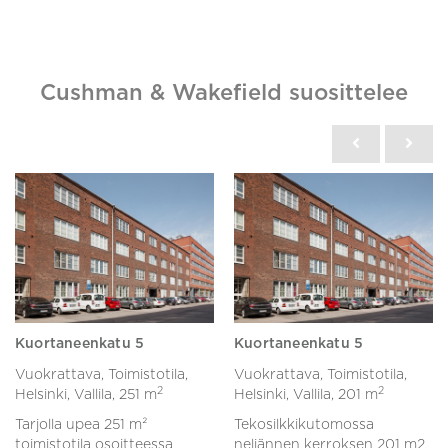
Cushman & Wakefield suosittelee
Kuortaneenkatu 5
Kuortaneenkatu 5
Vuokrattava, Toimistotila,
Vuokrattava, Toimistotila,
2
2
Helsinki, Vallila,
251 m
Helsinki, Vallila,
201 m
Tarjolla upea 251 m²
Tekosilkkikutomossa
toimistotila osoitteessa
neljännen kerroksen 201 m2