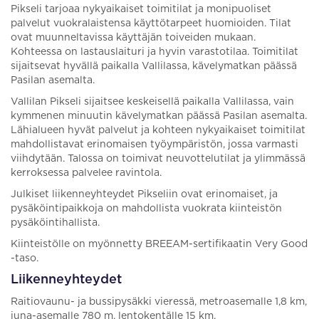
Pikseli tarjoaa nykyaikaiset toimitilat ja monipuoliset
palvelut vuokralaistensa käyttötarpeet huomioiden. Tilat
ovat muunneltavissa käyttäjän toiveiden mukaan.
Kohteessa on lastauslaituri ja hyvin varastotilaa. Toimitilat
sijaitsevat hyvällä paikalla Vallilassa, kävelymatkan päässä
Pasilan asemalta.
Vallilan Pikseli sijaitsee keskeisellä paikalla Vallilassa, vain
kymmenen minuutin kävelymatkan päässä Pasilan asemalta.
Lähialueen hyvät palvelut ja kohteen nykyaikaiset toimitilat
mahdollistavat erinomaisen työympäristön, jossa varmasti
viihdytään. Talossa on toimivat neuvottelutilat ja ylimmässä
kerroksessa palvelee ravintola.
Julkiset liikenneyhteydet Pikseliin ovat erinomaiset, ja
pysäköintipaikkoja on mahdollista vuokrata kiinteistön
pysäköintihallista.
Kiinteistölle on myönnetty BREEAM-sertifikaatin Very Good
-taso.
Liikenneyhteydet
Raitiovaunu- ja bussipysäkki vieressä, metroasemalle 1,8 km,
juna-asemalle 780 m, lentokentälle 15 km.