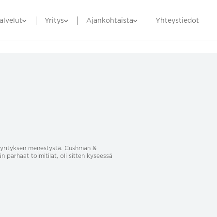
alvelut
Yritys
Ajankohtaista
Yhteystiedot
sa yrityksen menestystä. Cushman &
än parhaat toimitilat, oli sitten kyseessä