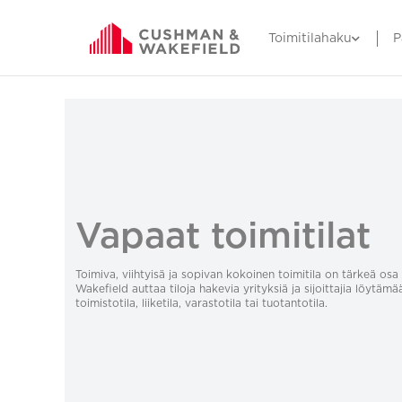
Toimitilahaku
P
Vapaat toimitilat
Toimiva, viihtyisä ja sopivan kokoinen toimitila on tärkeä o
Wakefield auttaa tiloja hakevia yrityksiä ja sijoittajia löytämä
toimistotila, liiketila, varastotila tai tuotantotila.