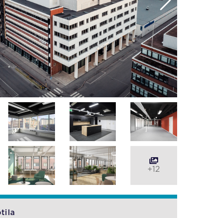
+12
tila