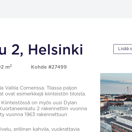
 2, Helsinki
Lisää 
2
402 m
Kohde #27499
 Vallila Cornerissa. Tilassa paljon
 ovat esimerkkejä kiinteistön tiloista.
. Kiinteistössä on myös uusi Dylan
 Kuortaneenkatu 2 rakennettiin vuonna
etty vuonna 1963 rakennettuun
elu, erillinen kahvila, vuokrattavia