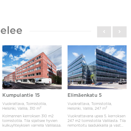
elee
Kumpulantie 15
Elimäenkatu 5
Vuokrattava, Toimistotila,
Vuokrattava, Toimistotila,
2
2
Helsinki, Vallila,
310 m
Helsinki, Vallila,
247 m
Kolmannen kerroksen 310 m2
Vuokrattavana upea 5. kerroksen
toimistotila. Tila sijaitsee hyvien
247 m2 toimistotila Vallilasta. Tila
kulkuyhteyksien varrella Vallilassa.
remontoitu laadukkailla ja vast...
...