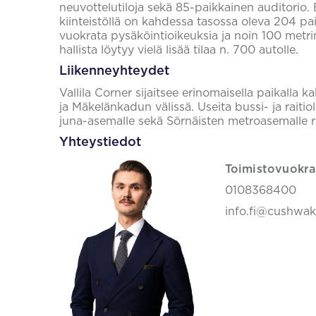
neuvottelutiloja sekä 85-paikkainen auditorio. 
kiinteistöllä on kahdessa tasossa oleva 204 pai
vuokrata pysäköintioikeuksia ja noin 100 metri
hallista löytyy vielä lisää tilaa n. 700 autolle.
Liikenneyhteydet
Vallila Corner sijaitsee erinomaisella paikalla 
ja Mäkelänkadun välissä. Useita bussi- ja raitio
juna-asemalle sekä Sörnäisten metroasemalle r
Yhteystiedot
Toimistovuokra
0108368400
info.fi@cushwa