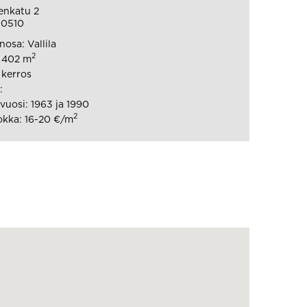
enkatu 2
00510
osa: Vallila
2
: 402 m
 kerros
:
uosi: 1963 ja 1990
2
kka: 16-20 €/m