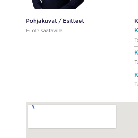
Pohjakuvat / Esitteet
K
K
Ei ole saatavilla
T
K
T
K
T