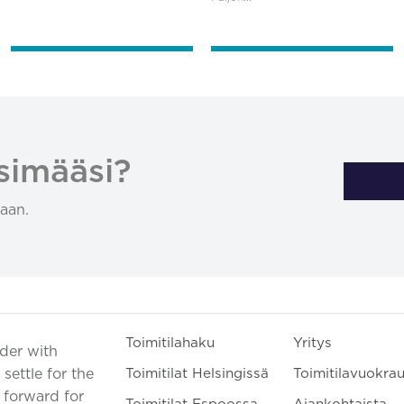
simääsi?
aan.
Toimitilahaku
Yritys
ader with
settle for the
Toimitilat Helsingissä
Toimitilavuokra
t forward for