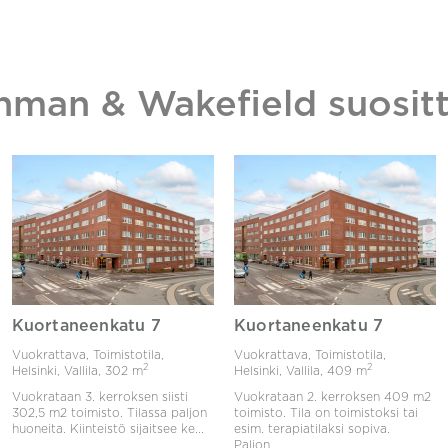
hman & Wakefield suositt
Kuortaneenkatu 7
Kuortaneenkatu 7
Vuokrattava, Toimistotila,
Vuokrattava, Toimistotila,
2
2
Helsinki, Vallila,
302 m
Helsinki, Vallila,
409 m
Vuokrataan 3. kerroksen siisti
Vuokrataan 2. kerroksen 409 m2
302,5 m2 toimisto. Tilassa paljon
toimisto. Tila on toimistoksi tai
huoneita. Kiinteistö sijaitsee ke...
esim. terapiatilaksi sopiva.
Paljon...