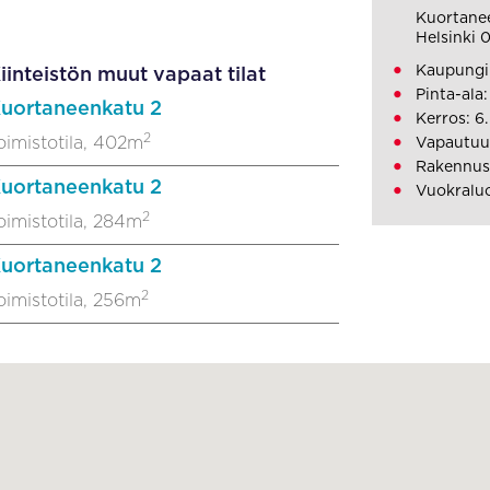
Kuortane
Helsinki 
Kaupungin
iinteistön muut vapaat tilat
Pinta-ala
uortaneenkatu 2
Kerros: 6.
2
oimistotila, 402m
Vapautuu
Rakennusv
uortaneenkatu 2
Vuokraluo
2
oimistotila, 284m
uortaneenkatu 2
2
oimistotila, 256m