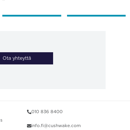
Ota yhteyttä
010 836 8400
us
info.fi@cushwake.com