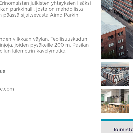
Erinomaisten julkisten yhteyksien lisäksi
kan parkkihalli, josta on mahdollista
n päässä sijaitsevasta Aimo Parkin
kahden vilkkaan väylän, Teollisuuskadun
linjoja, joiden pysäkeille 200 m. Pasilan
eilun kilometrin kävelymatka.
us
ke.com
Toimisto