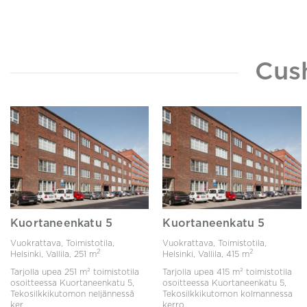
Cus
Kuortaneenkatu 5
Kuortaneenkatu 5
Vuokrattava, Toimistotila,
Vuokrattava, Toimistotila,
2
2
Helsinki, Vallila,
251 m
Helsinki, Vallila,
415 m
Tarjolla upea 251 m² toimistotila
Tarjolla upea 415 m² toimistotila
osoitteessa Kuortaneenkatu 5,
osoitteessa Kuortaneenkatu 5,
Tekosilkkikutomon neljännessä
Tekosilkkikutomon kolmannessa
ker...
kerro...