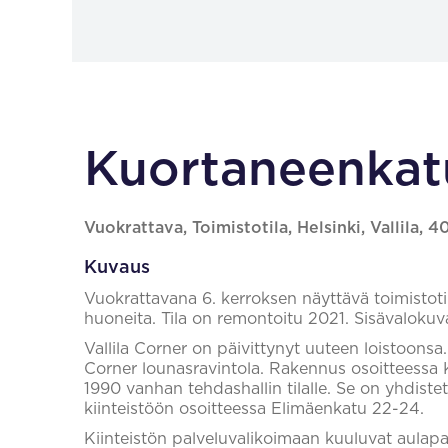
Kuortaneenkatu
Vuokrattava, Toimistotila, Helsinki, Vallila, 
Kuvaus
Vuokrattavana 6. kerroksen näyttävä toimistotila
huoneita. Tila on remontoitu 2021. Sisävalokuvat
Vallila Corner on päivittynyt uuteen loistoonsa
Corner lounasravintola. Rakennus osoitteessa
1990 vanhan tehdashallin tilalle. Se on yhdist
kiinteistöön osoitteessa Elimäenkatu 22-24.
Kiinteistön palveluvalikoimaan kuuluvat aulapalv