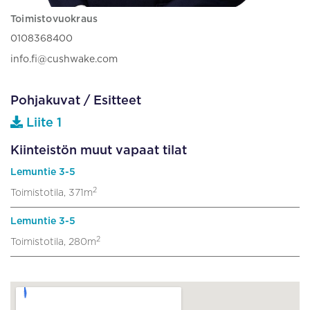
Toimistovuokraus
0108368400
info.fi@cushwake.com
Pohjakuvat / Esitteet
Liite 1
Kiinteistön muut vapaat tilat
Lemuntie 3-5
2
Toimistotila, 371m
Lemuntie 3-5
2
Toimistotila, 280m