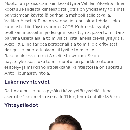
Muotoilun ja sisustamisen keskittymä Vallilan Akseli & Elina
koostuu kahdesta kiinteistöstä, jotka on yhdistetty toisiinsa
palvelemaan käyttäjiä parhaalla mahdollisella tavalla.
Vallilan Akseli & Elina on vanha linja-autokoritehdas, joka
kunnostettiin täysin vuonna 2006. Kohteesta syntyi
teollisen muotoilun ja designin keskittymä, jossa toimii tänä
päivänä useita alalla toimivia tai sitä lähellä olevia yrityksiä.
Akseli & Elina tarjoaa persoonallisia toimitiloja erityisesti
design- ja muotoilualaan liittyville toimijoille.
Rakennuksessa toimii Akseli -showroom. Se on
näyttelykeskus, joka toimii muotoilun ja arkkitehtuurin
esittely- ja markkinointipaikkana. Kiinteistössä on suosittu
Antell lounasravintola.
Liikenneyhteydet
Raitiovaunu- ja bussipysäkki kävelyetäisyydellä. Juna-
asemalle 1 km, metroasemalle 1,1 km, lentokentälle 13,5 km.
Yhteystiedot