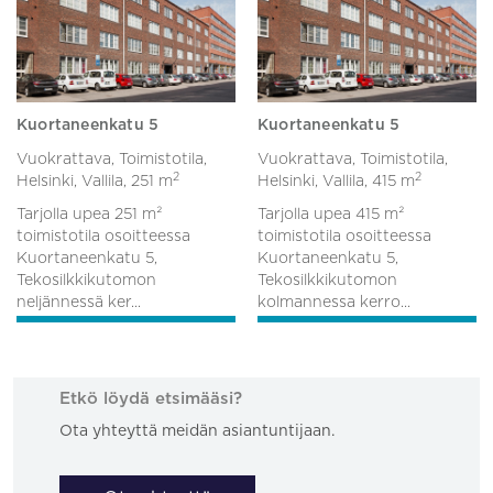
Kuortaneenkatu 5
Kuortaneenkatu 5
Vuokrattava, Toimistotila,
Vuokrattava, Toimistotila,
2
2
Helsinki, Vallila,
251 m
Helsinki, Vallila,
415 m
Tarjolla upea 251 m²
Tarjolla upea 415 m²
toimistotila osoitteessa
toimistotila osoitteessa
Kuortaneenkatu 5,
Kuortaneenkatu 5,
Tekosilkkikutomon
Tekosilkkikutomon
neljännessä ker...
kolmannessa kerro...
Etkö löydä etsimääsi?
Ota yhteyttä meidän asiantuntijaan.