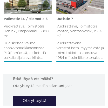
Valimotie 14 / Hiomotie 5
Uutistie 7
Vuokrattava, Toimistotila,
Vuokrattava, Toimistotila,
Helsinki, Pitäjänmäki,
15000
Vantaa, Vantaankoski,
1984
2
2
m
m
Uudiskohde Valimo
Vuokrattavana
ennakkomarkkinoinnissa.
varastotilasta, myymälästä ja
Pitäjänmäessä, keskeisellä
toimistotiloista koostuva
paikalla sijaitseva kiinte...
1984 m² toimitilakokonaisu...
Etkö löydä etsimääsi?
Ota yhteyttä meidän asiantuntijaan.
Ota yhteyttä