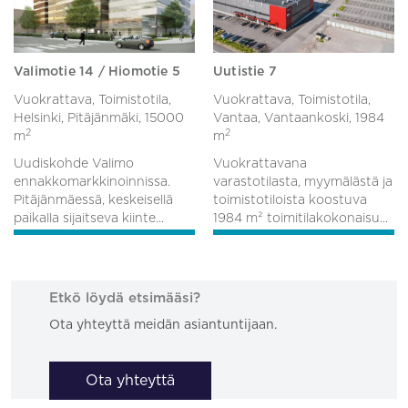
Valimotie 14 / Hiomotie 5
Uutistie 7
Vuokrattava, Toimistotila,
Vuokrattava, Toimistotila,
Helsinki, Pitäjänmäki,
15000
Vantaa, Vantaankoski,
1984
2
2
m
m
Uudiskohde Valimo
Vuokrattavana
ennakkomarkkinoinnissa.
varastotilasta, myymälästä ja
Pitäjänmäessä, keskeisellä
toimistotiloista koostuva
paikalla sijaitseva kiinte...
1984 m² toimitilakokonaisu...
Etkö löydä etsimääsi?
Ota yhteyttä meidän asiantuntijaan.
Ota yhteyttä