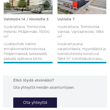
Valimotie 14 / Hiomotie 5
Uutistie 7
Vuokrattava, Toimistotila,
Vuokrattava, Toimistotila,
Helsinki, Pitäjänmäki,
15000
Vantaa, Vantaankoski,
1984
2
2
m
m
Uudiskohde Valimo
Vuokrattavana
ennakkomarkkinoinnissa.
varastotilasta, myymälästä ja
Pitäjänmäessä, keskeisellä
toimistotiloista koostuva
paikalla sijaitseva kiinte...
1984 m² toimitilakokonaisu...
Etkö löydä etsimääsi?
Ota yhteyttä meidän asiantuntijaan.
Ota yhteyttä