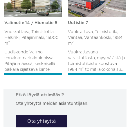
Valimotie 14 / Hiomotie 5
Uutistie 7
Vuokrattava, Toimistotila,
Vuokrattava, Toimistotila,
Helsinki, Pitäjänmäki,
15000
Vantaa, Vantaankoski,
1984
2
2
m
m
Uudiskohde Valimo
Vuokrattavana
ennakkomarkkinoinnissa.
varastotilasta, myymälästä ja
Pitäjänmäessä, keskeisellä
toimistotiloista koostuva
paikalla sijaitseva kiinte...
1984 m² toimitilakokonaisu...
Etkö löydä etsimääsi?
Ota yhteyttä meidän asiantuntijaan.
Ota yhteyttä