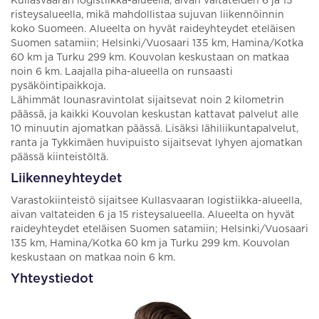
Kullasvaaran logistiikka-alueella, aivan valtateiden 6 ja 15
risteysalueella, mikä mahdollistaa sujuvan liikennöinnin
koko Suomeen. Alueelta on hyvät raideyhteydet eteläisen
Suomen satamiin; Helsinki/Vuosaari 135 km, Hamina/Kotka
60 km ja Turku 299 km. Kouvolan keskustaan on matkaa
noin 6 km. Laajalla piha-alueella on runsaasti
pysäköintipaikkoja.
Lähimmät lounasravintolat sijaitsevat noin 2 kilometrin
päässä, ja kaikki Kouvolan keskustan kattavat palvelut alle
10 minuutin ajomatkan päässä. Lisäksi lähiliikuntapalvelut,
ranta ja Tykkimäen huvipuisto sijaitsevat lyhyen ajomatkan
päässä kiinteistöltä.
Liikenneyhteydet
Varastokiinteistö sijaitsee Kullasvaaran logistiikka-alueella,
aivan valtateiden 6 ja 15 risteysalueella. Alueelta on hyvät
raideyhteydet eteläisen Suomen satamiin; Helsinki/Vuosaari
135 km, Hamina/Kotka 60 km ja Turku 299 km. Kouvolan
keskustaan on matkaa noin 6 km.
Yhteystiedot