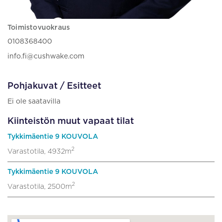
Toimistovuokraus
0108368400
info.fi@cushwake.com
Pohjakuvat / Esitteet
Ei ole saatavilla
Kiinteistön muut vapaat tilat
Tykkimäentie 9 KOUVOLA
2
Varastotila, 4932m
Tykkimäentie 9 KOUVOLA
2
Varastotila, 2500m