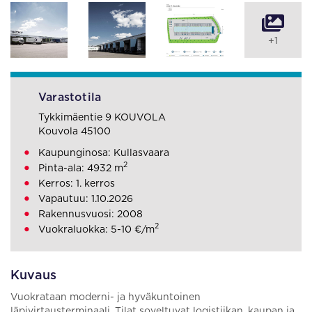
+1
Varastotila
Tykkimäentie 9 KOUVOLA
Kouvola 45100
Kaupunginosa: Kullasvaara
2
Pinta-ala: 4932 m
Kerros: 1. kerros
Vapautuu: 1.10.2026
Rakennusvuosi: 2008
2
Vuokraluokka: 5-10 €/m
Kuvaus
Vuokrataan moderni- ja hyväkuntoinen
läpivirtausterminaali. Tilat soveltuvat logistiikan, kaupan ja