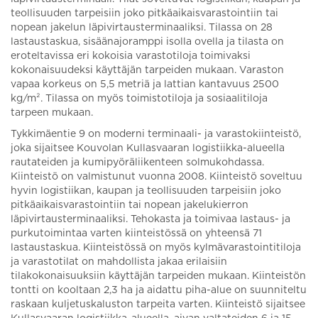
teollisuuden tarpeisiin joko pitkäaikaisvarastointiin tai
nopean jakelun läpivirtausterminaaliksi. Tilassa on 28
lastaustaskua, sisäänajoramppi isolla ovella ja tilasta on
eroteltavissa eri kokoisia varastotiloja toimivaksi
kokonaisuudeksi käyttäjän tarpeiden mukaan. Varaston
vapaa korkeus on 5,5 metriä ja lattian kantavuus 2500
kg/m². Tilassa on myös toimistotiloja ja sosiaalitiloja
tarpeen mukaan.
Tykkimäentie 9 on moderni terminaali- ja varastokiinteistö,
joka sijaitsee Kouvolan Kullasvaaran logistiikka-alueella
rautateiden ja kumipyöräliikenteen solmukohdassa.
Kiinteistö on valmistunut vuonna 2008. Kiinteistö soveltuu
hyvin logistiikan, kaupan ja teollisuuden tarpeisiin joko
pitkäaikaisvarastointiin tai nopean jakelukierron
läpivirtausterminaaliksi. Tehokasta ja toimivaa lastaus- ja
purkutoimintaa varten kiinteistössä on yhteensä 71
lastaustaskua. Kiinteistössä on myös kylmävarastointitiloja
ja varastotilat on mahdollista jakaa erilaisiin
tilakokonaisuuksiin käyttäjän tarpeiden mukaan. Kiinteistön
tontti on kooltaan 2,3 ha ja aidattu piha-alue on suunniteltu
raskaan kuljetuskaluston tarpeita varten. Kiinteistö sijaitsee