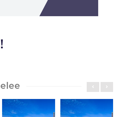
!
elee