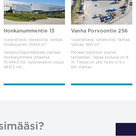
Honkanummentie 13
Vanha Porvoontie 256
Vuokrattava, Varastotila, Vantaa,
Vuokrattava, Varastotila, Vantaa,
2
2
Honkanummi,
10495 m
Vantaa,
960 m
Varasto/logistiikkatilaa Vantaan
Moneen käyttöön sopiva
Honkanummella yhteensä
tehdashalli. Vapaa korkeus on 8
10.494,5 m2. Hyllyvaraston osuus
m. Tilassa on yksi nosto-o 6 x
9831,5 m2....
6m. Kantav...
simääsi?