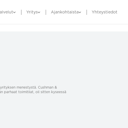
alvelut
Yritys
Ajankohtaista
Yhteystiedot
sa yrityksen menestystä. Cushman &
än parhaat toimitilat, oli sitten kyseessä