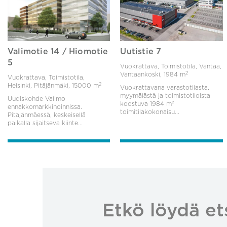
Valimotie 14 / Hiomotie
Uutistie 7
5
Vuokrattava, Toimistotila, Vantaa,
2
Vantaankoski,
1984 m
Vuokrattava, Toimistotila,
2
Helsinki, Pitäjänmäki,
15000 m
Vuokrattavana varastotilasta,
myymälästä ja toimistotiloista
Uudiskohde Valimo
koostuva 1984 m²
ennakkomarkkinoinnissa.
toimitilakokonaisu...
Pitäjänmäessä, keskeisellä
paikalla sijaitseva kiinte...
Etkö löydä et