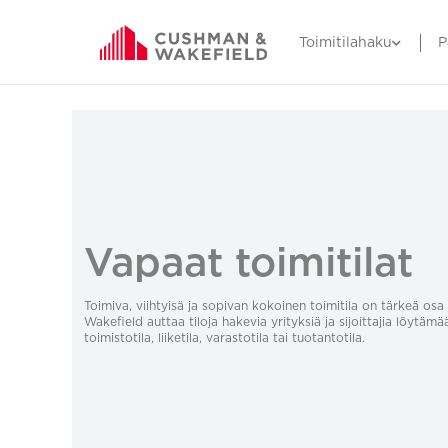
Toimitilahaku
P
Vapaat toimitilat
Toimiva, viihtyisä ja sopivan kokoinen toimitila on tärkeä o
Wakefield auttaa tiloja hakevia yrityksiä ja sijoittajia löytämä
toimistotila, liiketila, varastotila tai tuotantotila.