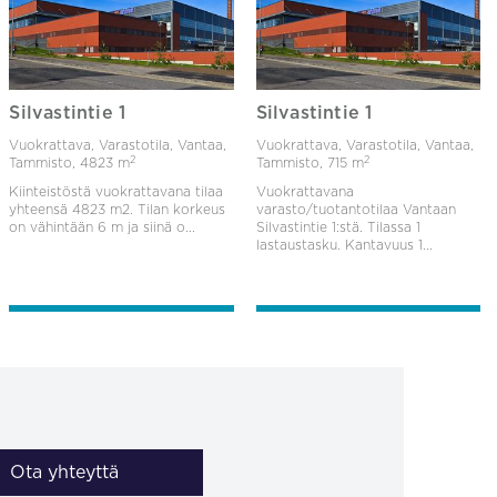
Silvastintie 1
Silvastintie 1
Vuokrattava, Varastotila, Vantaa,
Vuokrattava, Varastotila, Vantaa,
2
2
Tammisto,
4823 m
Tammisto,
715 m
Kiinteistöstä vuokrattavana tilaa
Vuokrattavana
yhteensä 4823 m2. Tilan korkeus
varasto/tuotantotilaa Vantaan
on vähintään 6 m ja siinä o...
Silvastintie 1:stä. Tilassa 1
lastaustasku. Kantavuus 1...
Ota yhteyttä