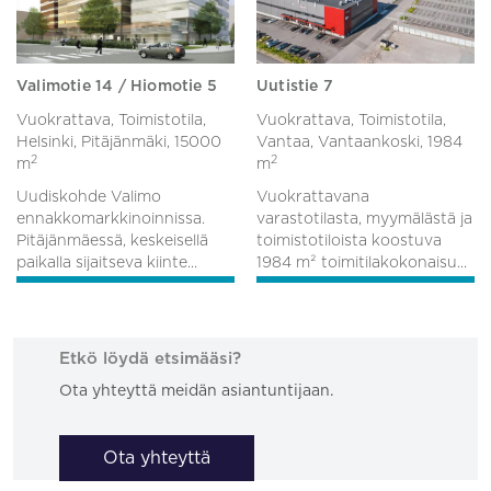
Valimotie 14 / Hiomotie 5
Uutistie 7
Vuokrattava, Toimistotila,
Vuokrattava, Toimistotila,
Helsinki, Pitäjänmäki,
15000
Vantaa, Vantaankoski,
1984
2
2
m
m
Uudiskohde Valimo
Vuokrattavana
ennakkomarkkinoinnissa.
varastotilasta, myymälästä ja
Pitäjänmäessä, keskeisellä
toimistotiloista koostuva
paikalla sijaitseva kiinte...
1984 m² toimitilakokonaisu...
Etkö löydä etsimääsi?
Ota yhteyttä meidän asiantuntijaan.
Ota yhteyttä