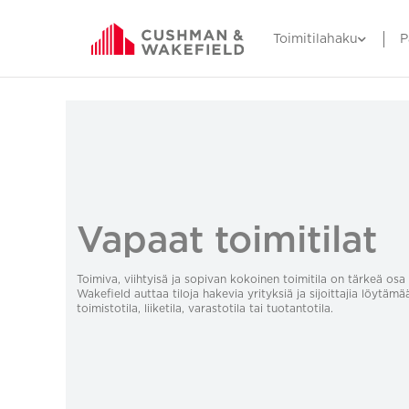
Toimitilahaku
P
Vapaat toimitilat
Toimiva, viihtyisä ja sopivan kokoinen toimitila on tärkeä o
Wakefield auttaa tiloja hakevia yrityksiä ja sijoittajia löytämä
toimistotila, liiketila, varastotila tai tuotantotila.