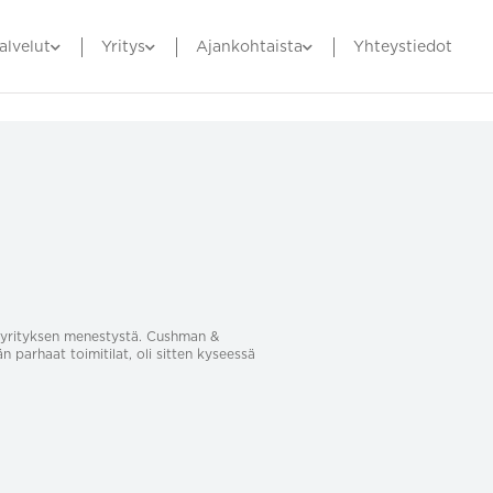
alvelut
Yritys
Ajankohtaista
Yhteystiedot
sa yrityksen menestystä. Cushman &
än parhaat toimitilat, oli sitten kyseessä