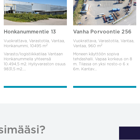
Honkanummentie 13
Vanha Porvoontie 256
Vuokrattava, Varastotila, Vantaa,
Vuokrattava, Varastotila, Vantaa,
2
2
Honkanummi,
10495 m
Vantaa,
960 m
Varasto/logistiikkatilaa Vantaan
Moneen käyttöön sopiva
Honkanummella yhteensä
tehdashalli. Vapaa korkeus on 8
10.494,5 m2. Hyllyvaraston osuus
m. Tilassa on yksi nosto-o 6 x
9831,5 m2....
6m. Kantav...
simääsi?