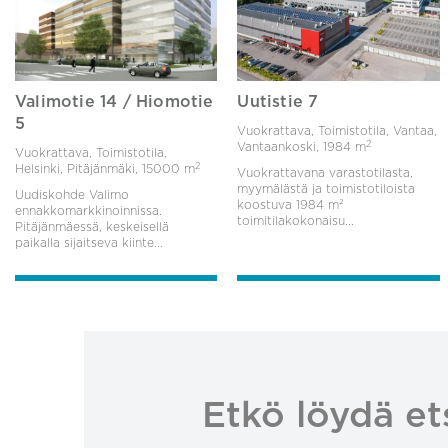
Valimotie 14 / Hiomotie
Uutistie 7
5
Vuokrattava, Toimistotila, Vantaa,
2
Vantaankoski,
1984 m
Vuokrattava, Toimistotila,
2
Helsinki, Pitäjänmäki,
15000 m
Vuokrattavana varastotilasta,
myymälästä ja toimistotiloista
Uudiskohde Valimo
koostuva 1984 m²
ennakkomarkkinoinnissa.
toimitilakokonaisu...
Pitäjänmäessä, keskeisellä
paikalla sijaitseva kiinte...
Etkö löydä et