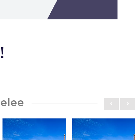
!
elee