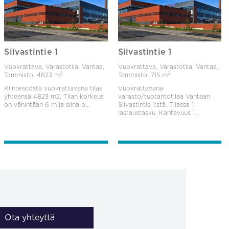
Silvastintie 1
Silvastintie 1
Vuokrattava, Varastotila, Vantaa,
Vuokrattava, Varastotila, Vantaa,
2
2
Tammisto,
4823 m
Tammisto,
715 m
Kiinteistöstä vuokrattavana tilaa
Vuokrattavana
yhteensä 4823 m2. Tilan korkeus
varasto/tuotantotilaa Vantaan
on vähintään 6 m ja siinä o...
Silvastintie 1:stä. Tilassa 1
lastaustasku. Kantavuus 1...
Ota yhteyttä