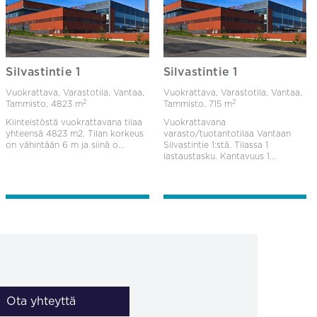
Silvastintie 1
Silvastintie 1
Vuokrattava, Varastotila, Vantaa,
Vuokrattava, Varastotila, Vantaa,
2
2
Tammisto,
4823 m
Tammisto,
715 m
Kiinteistöstä vuokrattavana tilaa
Vuokrattavana
yhteensä 4823 m2. Tilan korkeus
varasto/tuotantotilaa Vantaan
on vähintään 6 m ja siinä o...
Silvastintie 1:stä. Tilassa 1
lastaustasku. Kantavuus 1...
Ota yhteyttä