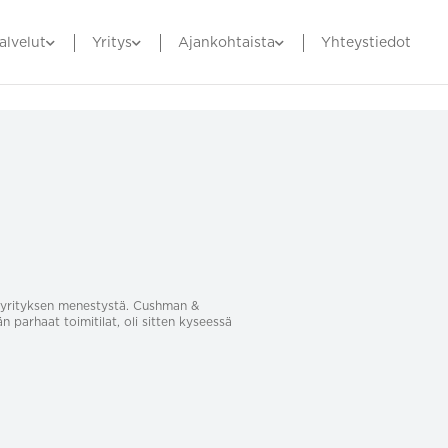
alvelut
Yritys
Ajankohtaista
Yhteystiedot
sa yrityksen menestystä. Cushman &
än parhaat toimitilat, oli sitten kyseessä