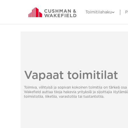
Toimitilahaku
P
Vapaat toimitilat
Toimiva, viihtyisä ja sopivan kokoinen toimitila on tärkeä o
Wakefield auttaa tiloja hakevia yrityksiä ja sijoittajia löytämä
toimistotila, liiketila, varastotila tai tuotantotila.