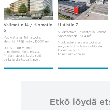
Valimotie 14 / Hiomotie
Uutistie 7
5
Vuokrattava, Toimistotila, Vantaa,
2
Vantaankoski,
1984 m
Vuokrattava, Toimistotila,
2
Helsinki, Pitäjänmäki,
15000 m
Vuokrattavana varastotilasta,
myymälästä ja toimistotiloista
Uudiskohde Valimo
koostuva 1984 m²
ennakkomarkkinoinnissa.
toimitilakokonaisu...
Pitäjänmäessä, keskeisellä
paikalla sijaitseva kiinte...
Etkö löydä et