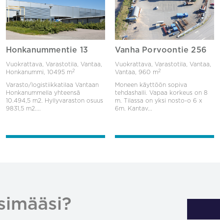
Honkanummentie 13
Vanha Porvoontie 256
Vuokrattava, Varastotila, Vantaa,
Vuokrattava, Varastotila, Vantaa,
2
2
Honkanummi,
10495 m
Vantaa,
960 m
Varasto/logistiikkatilaa Vantaan
Moneen käyttöön sopiva
Honkanummella yhteensä
tehdashalli. Vapaa korkeus on 8
10.494,5 m2. Hyllyvaraston osuus
m. Tilassa on yksi nosto-o 6 x
9831,5 m2....
6m. Kantav...
simääsi?