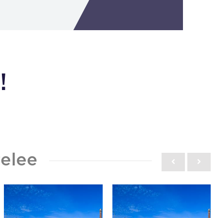
!
elee