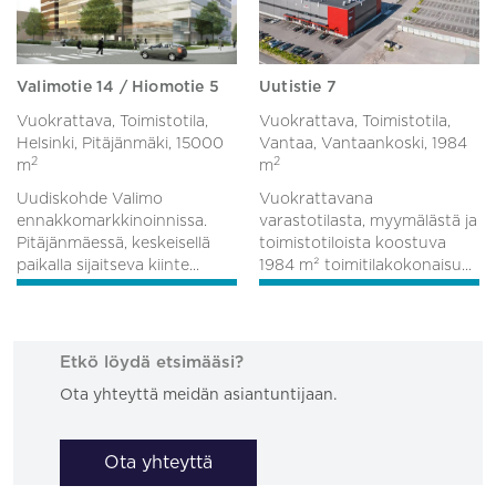
Valimotie 14 / Hiomotie 5
Uutistie 7
Vuokrattava, Toimistotila,
Vuokrattava, Toimistotila,
Helsinki, Pitäjänmäki,
15000
Vantaa, Vantaankoski,
1984
2
2
m
m
Uudiskohde Valimo
Vuokrattavana
ennakkomarkkinoinnissa.
varastotilasta, myymälästä ja
Pitäjänmäessä, keskeisellä
toimistotiloista koostuva
paikalla sijaitseva kiinte...
1984 m² toimitilakokonaisu...
Etkö löydä etsimääsi?
Ota yhteyttä meidän asiantuntijaan.
Ota yhteyttä