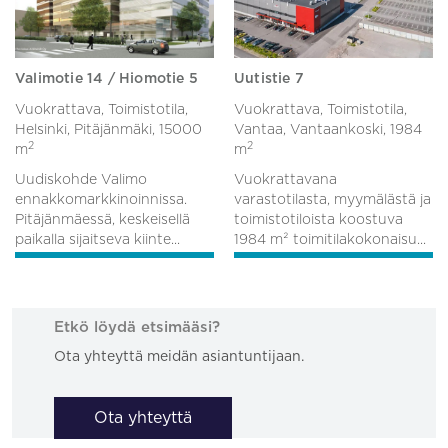
Valimotie 14 / Hiomotie 5
Uutistie 7
Vuokrattava, Toimistotila,
Vuokrattava, Toimistotila,
Helsinki, Pitäjänmäki,
15000
Vantaa, Vantaankoski,
1984
2
2
m
m
Uudiskohde Valimo
Vuokrattavana
ennakkomarkkinoinnissa.
varastotilasta, myymälästä ja
Pitäjänmäessä, keskeisellä
toimistotiloista koostuva
paikalla sijaitseva kiinte...
1984 m² toimitilakokonaisu...
Etkö löydä etsimääsi?
Ota yhteyttä meidän asiantuntijaan.
Ota yhteyttä