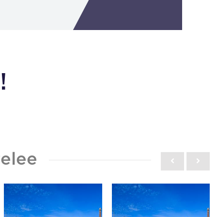
!
elee