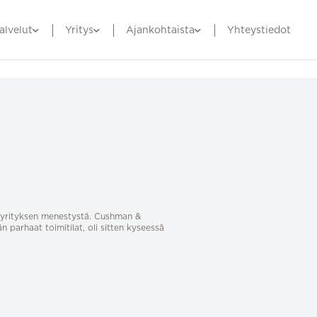
alvelut
Yritys
Ajankohtaista
Yhteystiedot
sa yrityksen menestystä. Cushman &
än parhaat toimitilat, oli sitten kyseessä