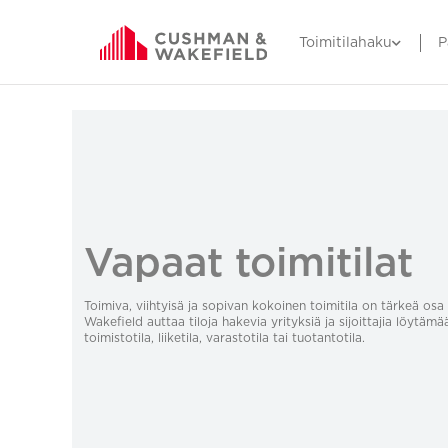
Toimitilahaku
P
Vapaat toimitilat
Toimiva, viihtyisä ja sopivan kokoinen toimitila on tärkeä o
Wakefield auttaa tiloja hakevia yrityksiä ja sijoittajia löytämä
toimistotila, liiketila, varastotila tai tuotantotila.