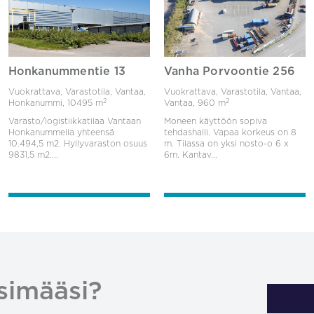
Honkanummentie 13
Vanha Porvoontie 256
Vuokrattava, Varastotila, Vantaa,
Vuokrattava, Varastotila, Vantaa,
2
2
Honkanummi,
10495 m
Vantaa,
960 m
Varasto/logistiikkatilaa Vantaan
Moneen käyttöön sopiva
Honkanummella yhteensä
tehdashalli. Vapaa korkeus on 8
10.494,5 m2. Hyllyvaraston osuus
m. Tilassa on yksi nosto-o 6 x
9831,5 m2....
6m. Kantav...
simääsi?