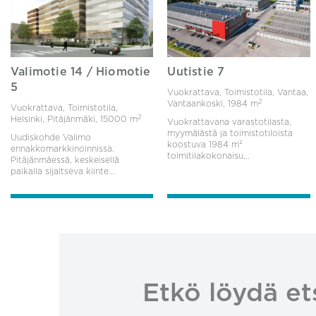
Valimotie 14 / Hiomotie
Uutistie 7
5
Vuokrattava, Toimistotila, Vantaa,
2
Vantaankoski,
1984 m
Vuokrattava, Toimistotila,
2
Helsinki, Pitäjänmäki,
15000 m
Vuokrattavana varastotilasta,
myymälästä ja toimistotiloista
Uudiskohde Valimo
koostuva 1984 m²
ennakkomarkkinoinnissa.
toimitilakokonaisu...
Pitäjänmäessä, keskeisellä
paikalla sijaitseva kiinte...
Etkö löydä et