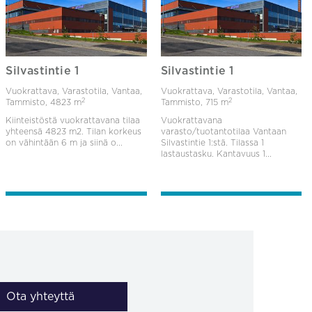
Silvastintie 1
Silvastintie 1
Vuokrattava, Varastotila, Vantaa,
Vuokrattava, Varastotila, Vantaa,
2
2
Tammisto,
4823 m
Tammisto,
715 m
Kiinteistöstä vuokrattavana tilaa
Vuokrattavana
yhteensä 4823 m2. Tilan korkeus
varasto/tuotantotilaa Vantaan
on vähintään 6 m ja siinä o...
Silvastintie 1:stä. Tilassa 1
lastaustasku. Kantavuus 1...
Ota yhteyttä