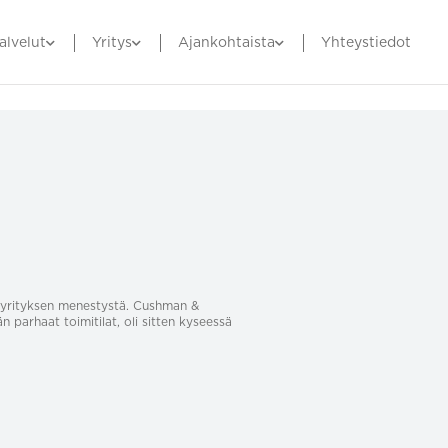
alvelut
Yritys
Ajankohtaista
Yhteystiedot
sa yrityksen menestystä. Cushman &
än parhaat toimitilat, oli sitten kyseessä