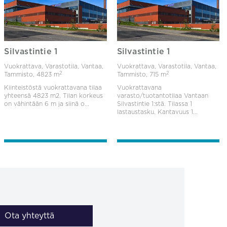
Silvastintie 1
Silvastintie 1
Vuokrattava, Varastotila, Vantaa,
Vuokrattava, Varastotila, Vantaa,
2
2
Tammisto,
4823 m
Tammisto,
715 m
Kiinteistöstä vuokrattavana tilaa
Vuokrattavana
yhteensä 4823 m2. Tilan korkeus
varasto/tuotantotilaa Vantaan
on vähintään 6 m ja siinä o...
Silvastintie 1:stä. Tilassa 1
lastaustasku. Kantavuus 1...
Ota yhteyttä