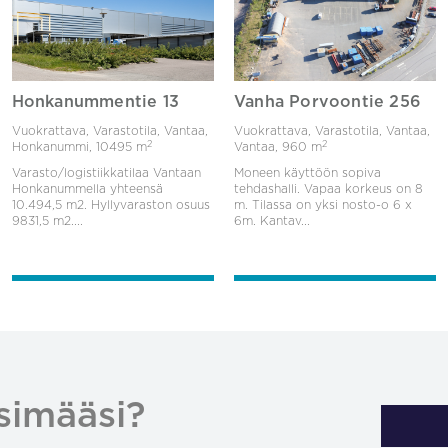
Honkanummentie 13
Vanha Porvoontie 256
Vuokrattava, Varastotila, Vantaa,
Vuokrattava, Varastotila, Vantaa,
2
2
Honkanummi,
10495 m
Vantaa,
960 m
Varasto/logistiikkatilaa Vantaan
Moneen käyttöön sopiva
Honkanummella yhteensä
tehdashalli. Vapaa korkeus on 8
10.494,5 m2. Hyllyvaraston osuus
m. Tilassa on yksi nosto-o 6 x
9831,5 m2....
6m. Kantav...
simääsi?