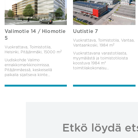
Valimotie 14 / Hiomotie
Uutistie 7
5
Vuokrattava, Toimistotila, Vantaa,
2
Vantaankoski,
1984 m
Vuokrattava, Toimistotila,
2
Helsinki, Pitäjänmäki,
15000 m
Vuokrattavana varastotilasta,
myymälästä ja toimistotiloista
Uudiskohde Valimo
koostuva 1984 m²
ennakkomarkkinoinnissa.
toimitilakokonaisu...
Pitäjänmäessä, keskeisellä
paikalla sijaitseva kiinte...
Etkö löydä et