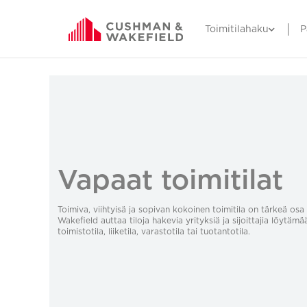
Toimitilahaku
P
Vapaat toimitilat
Toimiva, viihtyisä ja sopivan kokoinen toimitila on tärkeä o
Wakefield auttaa tiloja hakevia yrityksiä ja sijoittajia löytämä
toimistotila, liiketila, varastotila tai tuotantotila.