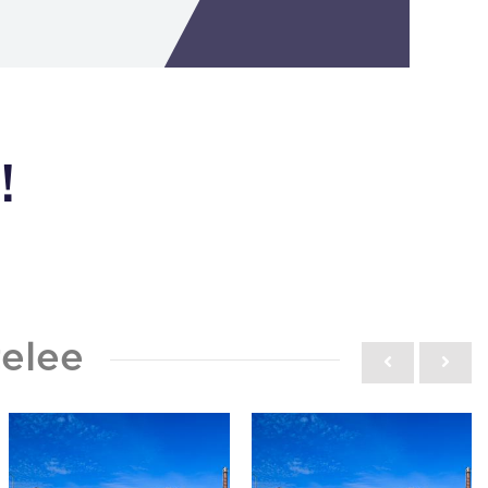
!
elee