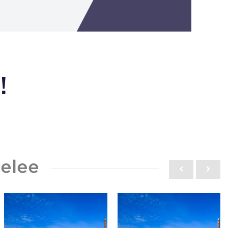
!
elee