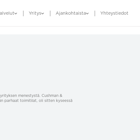
alvelut
Yritys
Ajankohtaista
Yhteystiedot
sa yrityksen menestystä. Cushman &
än parhaat toimitilat, oli sitten kyseessä