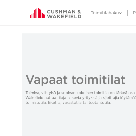
Toimitilahaku
P
Vapaat toimitilat
Toimiva, viihtyisä ja sopivan kokoinen toimitila on tärkeä o
Wakefield auttaa tiloja hakevia yrityksiä ja sijoittajia löytämä
toimistotila, liiketila, varastotila tai tuotantotila.