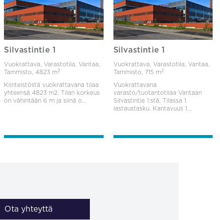
Silvastintie 1
Silvastintie 1
Vuokrattava, Varastotila, Vantaa,
Vuokrattava, Varastotila, Vantaa,
2
2
Tammisto,
4823 m
Tammisto,
715 m
Kiinteistöstä vuokrattavana tilaa
Vuokrattavana
yhteensä 4823 m2. Tilan korkeus
varasto/tuotantotilaa Vantaan
on vähintään 6 m ja siinä o...
Silvastintie 1:stä. Tilassa 1
lastaustasku. Kantavuus 1...
Ota yhteyttä