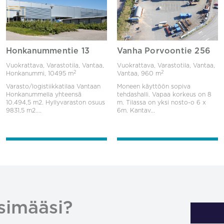
Honkanummentie 13
Vanha Porvoontie 256
Vuokrattava, Varastotila, Vantaa,
Vuokrattava, Varastotila, Vantaa,
2
2
Honkanummi,
10495 m
Vantaa,
960 m
Varasto/logistiikkatilaa Vantaan
Moneen käyttöön sopiva
Honkanummella yhteensä
tehdashalli. Vapaa korkeus on 8
10.494,5 m2. Hyllyvaraston osuus
m. Tilassa on yksi nosto-o 6 x
9831,5 m2....
6m. Kantav...
simääsi?