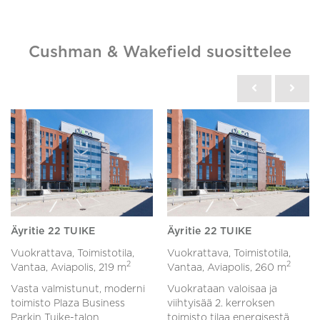
Cushman & Wakefield suosittelee
Äyritie 22 TUIKE
Äyritie 22 TUIKE
Vuokrattava, Toimistotila,
Vuokrattava, Toimistotila,
2
2
Vantaa, Aviapolis,
219 m
Vantaa, Aviapolis,
260 m
Vasta valmistunut, moderni
Vuokrataan valoisaa ja
toimisto Plaza Business
viihtyisää 2. kerroksen
Parkin Tuike-talon
toimisto tilaa energisestä