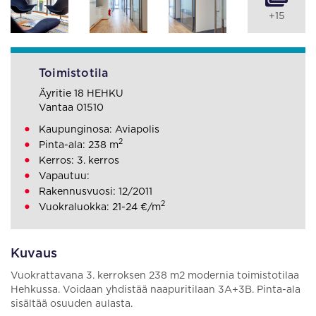
+15
Toimistotila
Äyritie 18 HEHKU
Vantaa 01510
Kaupunginosa: Aviapolis
2
Pinta-ala: 238 m
Kerros: 3. kerros
Vapautuu:
Rakennusvuosi: 12/2011
2
Vuokraluokka: 21-24 €/m
Kuvaus
Vuokrattavana 3. kerroksen 238 m2 modernia toimistotilaa
Hehkussa. Voidaan yhdistää naapuritilaan 3A+3B. Pinta-ala
sisältää osuuden aulasta.