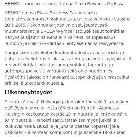
HEHKU – modernia toimistotilaa Plaza Business Parkissa
HEHKU on osa Plaza Business Parkin viiden
toimistorakennuksen kokonaisuutta, joka valmistui vuosina
2011–2013. Rakennus tarjoaa valoisat, joustavasti
muunneltavat ja BREEAM-ympäristöluokitellut toimitilat
näkyvällä sijainnilla Kehä III:n varrella, kauppakeskus
Jumbon ja Helsinki-Vantaan lentoaseman läheisyydessä.
Kampuksen palveluihin kuuluvat edustava aula, posti- ja
puhelinpalvelut, ravintola- ja catering-palvelut, nykyaikaiset
neuvottelutilat, edustussauna, suihkut, hieronta- ja
autonpesupalvelut, vartiointi sekä oma huoltomies.
Pysäköintitalossa on runsaasti autopaikkoja ja vieraspaikat
erillisellä ulkoparkkialueella.
Liikenneyhteydet
Sijainti kätevästi Helsingin ja lentokentän välillä ja kaikkien
pääväylien varrella, josta tärkein on Kehä III. Ajomatka
Helsingin keskustaan kestää 20 minuuttia ja lentokentälle
10 minuuttia. Helposti saavutettavissa myös julkisilla
kulkuvälineillä. Bussilla ja junalla pääsee nopeasti joka
paikkaan - liikenteen solmukohtiin ja asemille Tikkurilaan,