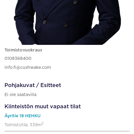
Toimistovuokraus
0108368400
info.fi@cushwake.com
Pohjakuvat / Esitteet
Ei ole saatavilla
Kiinteistön muut vapaat tilat
Äyritie 18 HEHKU
2
Toimistotila, 339m