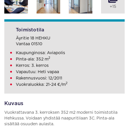
+15
Toimistotila
Äyritie 18 HEHKU
Vantaa 01510
Kaupunginosa: Aviapolis
2
Pinta-ala: 352 m
Kerros: 3. kerros
Vapautuu: Heti vapaa
Rakennusvuosi: 12/2011
2
Vuokraluokka: 21-24 €/m
Kuvaus
Vuokrattavana 3. kerroksen 352 m2 moderni toimistotila
Hehkussa. Voidaan yhdistää naapuritilaan 3C. Pinta-ala
sisältää osuuden aulasta.