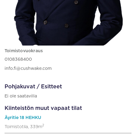
Toimistovuokraus
0108368400
info.fi@cushwake.com
Pohjakuvat / Esitteet
Ei ole saatavilla
Kiinteistön muut vapaat tilat
Äyritie 18 HEHKU
2
Toimistotila, 339m