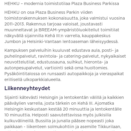
HEHKU – modernia toimistotilaa Plaza Business Parkissa
HEHKU on osa Plaza Business Parkin viiden
toimistorakennuksen kokonaisuutta, joka valmistui vuosina
2011–2013. Rakennus tarjoaa valoisat, joustavasti
muunneltavat ja BREEAM-ympäristöluokitellut toimitilat
näkyvällä sijainnilla Kehä III:n varrella, kauppakeskus
Jumbon ja Helsinki-Vantaan lentoaseman läheisyydessä.
Kampuksen palveluihin kuuluvat edustava aula, posti- ja
puhelinpalvelut, ravintola- ja catering-palvelut, nykyaikaiset
neuvottelutilat, edustussauna, suihkut, hieronta- ja
autonpesupalvelut, vartiointi sekä oma huoltomies.
Pysäköintitalossa on runsaasti autopaikkoja ja vieraspaikat
erillisellä ulkoparkkialueella.
Liikenneyhteydet
Sijainti kätevästi Helsingin ja lentokentän välillä ja kaikkien
pääväylien varrella, josta tärkein on Kehä III. Ajomatka
Helsingin keskustaan kestää 20 minuuttia ja lentokentälle
10 minuuttia. Helposti saavutettavissa myös julkisilla
kulkuvälineillä. Bussilla ja junalla pääsee nopeasti joka
paikkaan - liikenteen solmukohtiin ja asemille Tikkurilaan,