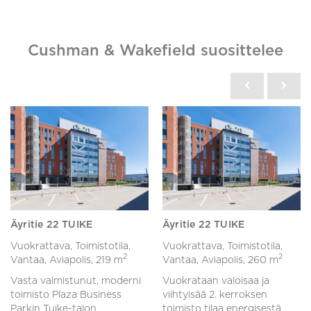
Cushman & Wakefield suosittelee
Äyritie 22 TUIKE
Äyritie 22 TUIKE
Vuokrattava, Toimistotila,
Vuokrattava, Toimistotila,
2
2
Vantaa, Aviapolis,
219 m
Vantaa, Aviapolis,
260 m
Vasta valmistunut, moderni
Vuokrataan valoisaa ja
toimisto Plaza Business
viihtyisää 2. kerroksen
Parkin Tuike-talon
toimisto tilaa energisestä