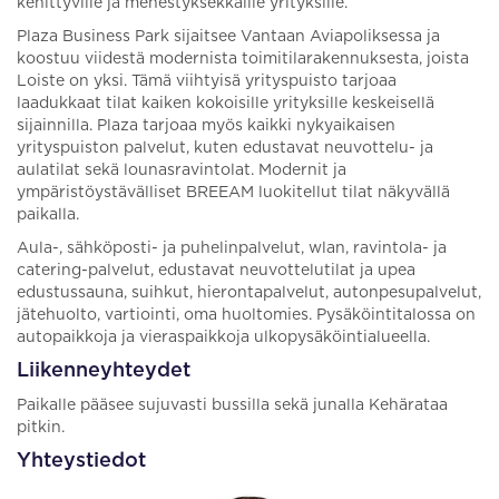
kehittyville ja menestyksekkäille yrityksille.
Plaza Business Park sijaitsee Vantaan Aviapoliksessa ja
koostuu viidestä modernista toimitilarakennuksesta, joista
Loiste on yksi. Tämä viihtyisä yrityspuisto tarjoaa
laadukkaat tilat kaiken kokoisille yrityksille keskeisellä
sijainnilla. Plaza tarjoaa myös kaikki nykyaikaisen
yrityspuiston palvelut, kuten edustavat neuvottelu- ja
aulatilat sekä lounasravintolat. Modernit ja
ympäristöystävälliset BREEAM luokitellut tilat näkyvällä
paikalla.
Aula-, sähköposti- ja puhelinpalvelut, wlan, ravintola- ja
catering-palvelut, edustavat neuvottelutilat ja upea
edustussauna, suihkut, hierontapalvelut, autonpesupalvelut,
jätehuolto, vartiointi, oma huoltomies. Pysäköintitalossa on
autopaikkoja ja vieraspaikkoja ulkopysäköintialueella.
Liikenneyhteydet
Paikalle pääsee sujuvasti bussilla sekä junalla Kehärataa
pitkin.
Yhteystiedot