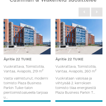
Äyritie 22 TUIKE
Äyritie 22 TUIKE
Vuokrattava, Toimistotila,
Vuokrattava, Toimistotila,
2
2
Vantaa, Aviapolis,
219 m
Vantaa, Aviapolis,
260 m
Vasta valmistunut, moderni
Vuokrataan valoisaa ja
toimisto Plaza Business
viihtyisää 2. kerroksen
Parkin Tuike-talon
toimisto tilaa energisestä
pientoimistoalueella tarjoaa
Plaza Business Parkin T...
u...