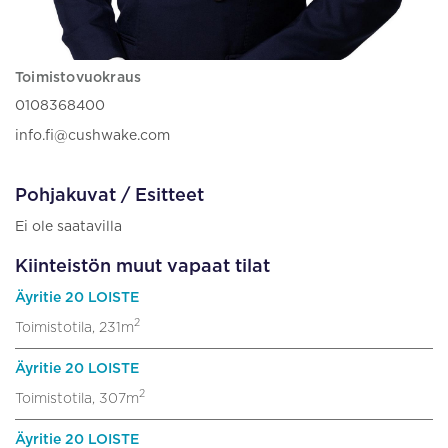
Toimistovuokraus
0108368400
info.fi@cushwake.com
Pohjakuvat / Esitteet
Ei ole saatavilla
Kiinteistön muut vapaat tilat
Äyritie 20 LOISTE
2
Toimistotila, 231m
Äyritie 20 LOISTE
2
Toimistotila, 307m
Äyritie 20 LOISTE