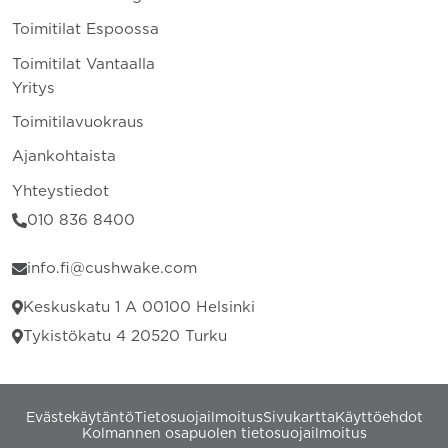
Toimitilat Espoossa
Toimitilat Vantaalla
Yritys
Toimitilavuokraus
Ajankohtaista
Yhteystiedot
010 836 8400
info.fi@cushwake.com
Keskuskatu 1 A 00100 Helsinki
Tykistökatu 4 20520 Turku
Evästekäytäntö
Tietosuojailmoitus
Sivukartta
Käyttöehdot
Kolmannen osapuolen tietosuojailmoitus