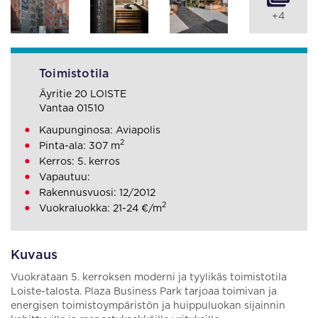
+4
Toimistotila
Äyritie 20 LOISTE
Vantaa 01510
Kaupunginosa: Aviapolis
2
Pinta-ala: 307 m
Kerros: 5. kerros
Vapautuu:
Rakennusvuosi: 12/2012
2
Vuokraluokka: 21-24 €/m
Kuvaus
Vuokrataan 5. kerroksen moderni ja tyylikäs toimistotila
Loiste-talosta. Plaza Business Park tarjoaa toimivan ja
energisen toimistoympäristön ja huippuluokan sijainnin