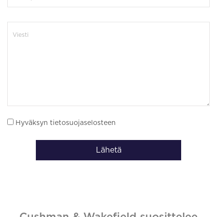
Hyväksyn tietosuojaselosteen
Lähetä
Cushman & Wakefield suosittelee