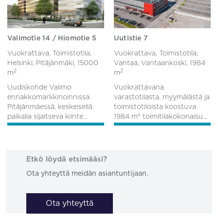
Valimotie 14 / Hiomotie 5
Uutistie 7
Vuokrattava, Toimistotila,
Vuokrattava, Toimistotila,
Helsinki, Pitäjänmäki,
15000
Vantaa, Vantaankoski,
1984
2
2
m
m
Uudiskohde Valimo
Vuokrattavana
ennakkomarkkinoinnissa.
varastotilasta, myymälästä ja
Pitäjänmäessä, keskeisellä
toimistotiloista koostuva
paikalla sijaitseva kiinte...
1984 m² toimitilakokonaisu...
Etkö löydä etsimääsi?
Ota yhteyttä meidän asiantuntijaan.
Ota yhteyttä