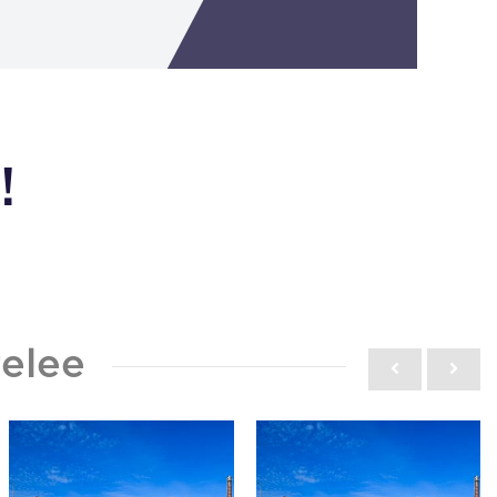
!
elee