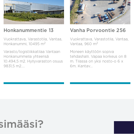
Honkanummentie 13
Vanha Porvoontie 256
Vuokrattava, Varastotila, Vantaa,
Vuokrattava, Varastotila, Vantaa,
2
2
Honkanummi,
10495 m
Vantaa,
960 m
Varasto/logistiikkatilaa Vantaan
Moneen käyttöön sopiva
Honkanummella yhteensä
tehdashalli. Vapaa korkeus on 8
10.494,5 m2. Hyllyvaraston osuus
m. Tilassa on yksi nosto-o 6 x
9831,5 m2....
6m. Kantav...
simääsi?