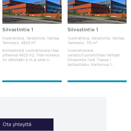
Silvastintie 1
Silvastintie 1
Vuokrattava, Varastotila, Vantaa,
Vuokrattava, Varastotila, Vantaa,
2
2
Tammisto,
4823 m
Tammisto,
715 m
Kiinteistöstä vuokrattavana tilaa
Vuokrattavana
yhteensä 4823 m2. Tilan korkeus
varasto/tuotantotilaa Vantaan
on vähintään 6 m ja siinä o...
Silvastintie 1:stä. Tilassa 1
lastaustasku. Kantavuus 1...
Ota yhteyttä