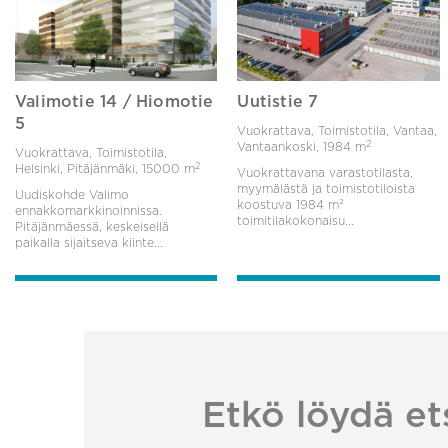
Valimotie 14 / Hiomotie
Uutistie 7
5
Vuokrattava, Toimistotila, Vantaa,
2
Vantaankoski,
1984 m
Vuokrattava, Toimistotila,
2
Helsinki, Pitäjänmäki,
15000 m
Vuokrattavana varastotilasta,
myymälästä ja toimistotiloista
Uudiskohde Valimo
koostuva 1984 m²
ennakkomarkkinoinnissa.
toimitilakokonaisu...
Pitäjänmäessä, keskeisellä
paikalla sijaitseva kiinte...
Etkö löydä et