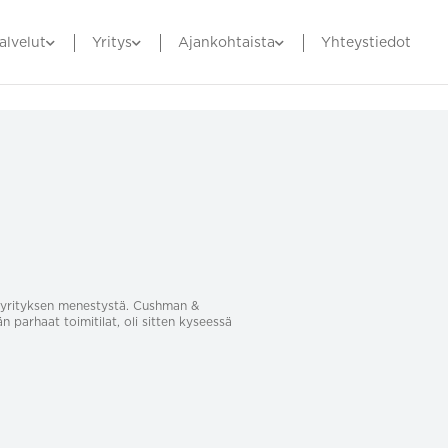
alvelut
Yritys
Ajankohtaista
Yhteystiedot
sa yrityksen menestystä. Cushman &
än parhaat toimitilat, oli sitten kyseessä