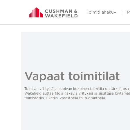
Toimitilahaku
P
Vapaat toimitilat
Toimiva, viihtyisä ja sopivan kokoinen toimitila on tärkeä o
Wakefield auttaa tiloja hakevia yrityksiä ja sijoittajia löytämä
toimistotila, liiketila, varastotila tai tuotantotila.