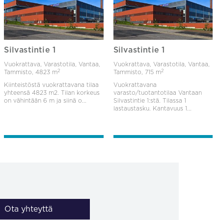
Silvastintie 1
Silvastintie 1
Vuokrattava, Varastotila, Vantaa,
Vuokrattava, Varastotila, Vantaa,
2
2
Tammisto,
4823 m
Tammisto,
715 m
Kiinteistöstä vuokrattavana tilaa
Vuokrattavana
yhteensä 4823 m2. Tilan korkeus
varasto/tuotantotilaa Vantaan
on vähintään 6 m ja siinä o...
Silvastintie 1:stä. Tilassa 1
lastaustasku. Kantavuus 1...
Ota yhteyttä