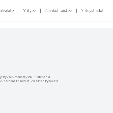
alvelut
Yritys
Ajankohtaista
Yhteystiedot
sa yrityksen menestystä. Cushman &
än parhaat toimitilat, oli sitten kyseessä