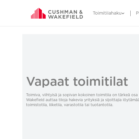
Toimitilahaku
P
Vapaat toimitilat
Toimiva, viihtyisä ja sopivan kokoinen toimitila on tärkeä o
Wakefield auttaa tiloja hakevia yrityksiä ja sijoittajia löytämä
toimistotila, liiketila, varastotila tai tuotantotila.