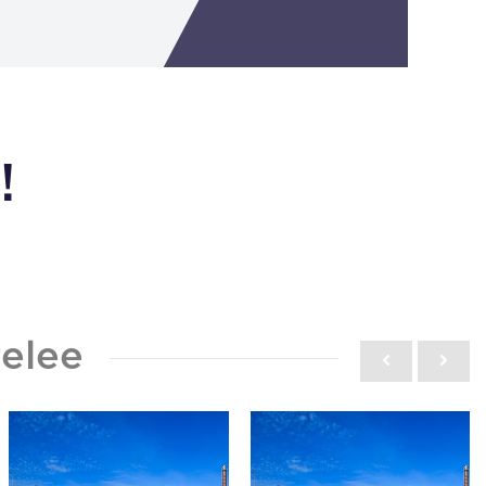
!
elee