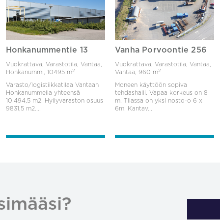
Honkanummentie 13
Vanha Porvoontie 256
Vuokrattava, Varastotila, Vantaa,
Vuokrattava, Varastotila, Vantaa,
2
2
Honkanummi,
10495 m
Vantaa,
960 m
Varasto/logistiikkatilaa Vantaan
Moneen käyttöön sopiva
Honkanummella yhteensä
tehdashalli. Vapaa korkeus on 8
10.494,5 m2. Hyllyvaraston osuus
m. Tilassa on yksi nosto-o 6 x
9831,5 m2....
6m. Kantav...
simääsi?