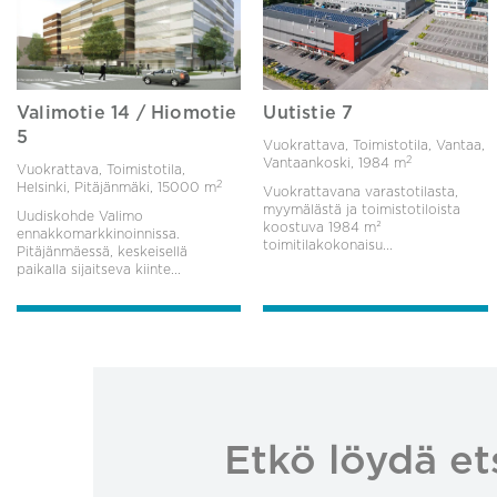
Valimotie 14 / Hiomotie
Uutistie 7
5
Vuokrattava, Toimistotila, Vantaa,
2
Vantaankoski,
1984 m
Vuokrattava, Toimistotila,
2
Helsinki, Pitäjänmäki,
15000 m
Vuokrattavana varastotilasta,
myymälästä ja toimistotiloista
Uudiskohde Valimo
koostuva 1984 m²
ennakkomarkkinoinnissa.
toimitilakokonaisu...
Pitäjänmäessä, keskeisellä
paikalla sijaitseva kiinte...
Etkö löydä et