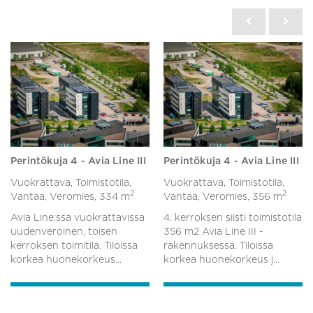
Perintökuja 4 - Avia Line III
Perintökuja 4 - Avia Line III
Vuokrattava, Toimistotila,
Vuokrattava, Toimistotila,
2
2
Vantaa, Veromies,
334 m
Vantaa, Veromies,
356 m
Avia Line:ssa vuokrattavissa
4. kerroksen siisti toimistotila
uudenveroinen, toisen
356 m2 Avia Line III -
kerroksen toimitila. Tiloissa
rakennuksessa. Tiloissa
korkea huonekorkeus...
korkea huonekorkeus j...