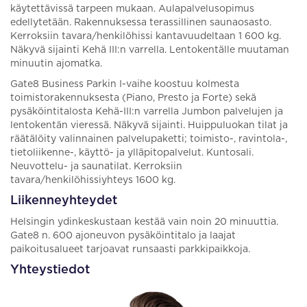
käytettävissä tarpeen mukaan. Aulapalvelusopimus
edellytetään. Rakennuksessa terassillinen saunaosasto.
Kerroksiin tavara/henkilöhissi kantavuudeltaan 1 600 kg.
Näkyvä sijainti Kehä III:n varrella. Lentokentälle muutaman
minuutin ajomatka.
Gate8 Business Parkin I-vaihe koostuu kolmesta
toimistorakennuksesta (Piano, Presto ja Forte) sekä
pysäköintitalosta Kehä-III:n varrella Jumbon palvelujen ja
lentokentän vieressä. Näkyvä sijainti. Huippuluokan tilat ja
räätälöity valinnainen palvelupaketti; toimisto-, ravintola-,
tietoliikenne-, käyttö- ja ylläpitopalvelut. Kuntosali.
Neuvottelu- ja saunatilat. Kerroksiin
tavara/henkilöhissiyhteys 1600 kg.
Liikenneyhteydet
Helsingin ydinkeskustaan kestää vain noin 20 minuuttia.
Gate8 n. 600 ajoneuvon pysäköintitalo ja laajat
paikoitusalueet tarjoavat runsaasti parkkipaikkoja.
Yhteystiedot