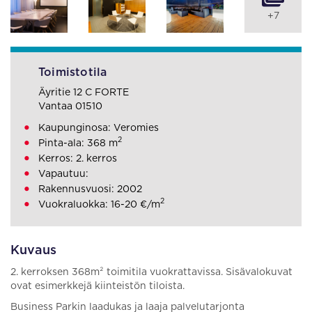
+7
Toimistotila
Äyritie 12 C FORTE
Vantaa 01510
Kaupunginosa: Veromies
2
Pinta-ala: 368 m
Kerros: 2. kerros
Vapautuu:
Rakennusvuosi: 2002
2
Vuokraluokka: 16-20 €/m
Kuvaus
2. kerroksen 368m² toimitila vuokrattavissa. Sisävalokuvat
ovat esimerkkejä kiinteistön tiloista.
Business Parkin laadukas ja laaja palvelutarjonta