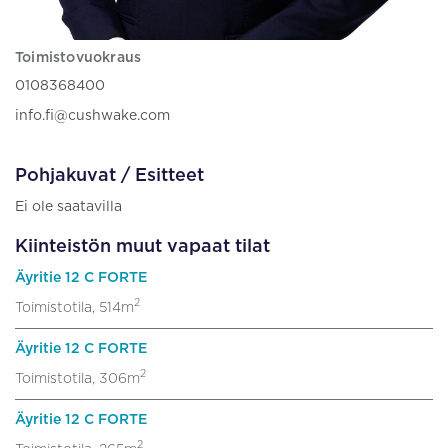
Toimistovuokraus
0108368400
info.fi@cushwake.com
Pohjakuvat / Esitteet
Ei ole saatavilla
Kiinteistön muut vapaat tilat
Äyritie 12 C FORTE
2
Toimistotila, 514m
Äyritie 12 C FORTE
2
Toimistotila, 306m
Äyritie 12 C FORTE
2