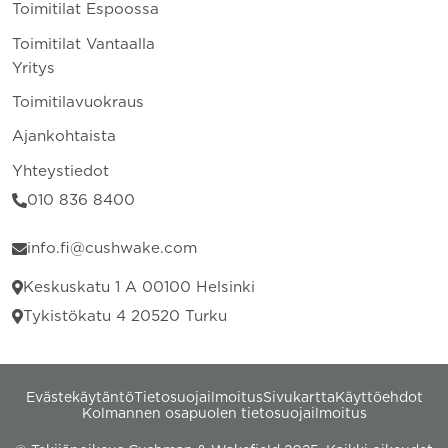
Toimitilat Espoossa
Toimitilat Vantaalla
Yritys
Toimitilavuokraus
Ajankohtaista
Yhteystiedot
010 836 8400
info.fi@cushwake.com
Keskuskatu 1 A 00100 Helsinki
Tykistökatu 4 20520 Turku
Evästekäytäntö
Tietosuojailmoitus
Sivukartta
Käyttöehdot
Kolmannen osapuolen tietosuojailmoitus