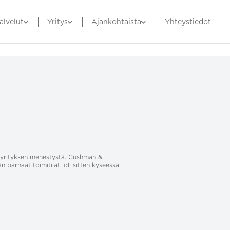
alvelut
Yritys
Ajankohtaista
Yhteystiedot
sa yrityksen menestystä. Cushman &
än parhaat toimitilat, oli sitten kyseessä