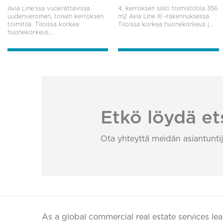
Avia Line:ssa vuokrattavissa
4. kerroksen siisti toimistotila 356
uudenveroinen, toisen kerroksen
m2 Avia Line III -rakennuksessa.
toimitila. Tiloissa korkea
Tiloissa korkea huonekorkeus j...
huonekorkeus...
Etkö löydä et
Ota yhteyttä meidän asiantuntij
As a global commercial real estate services le