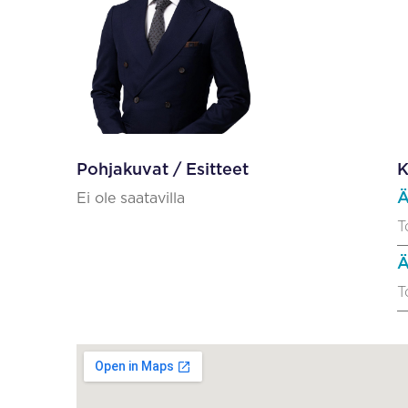
Pohjakuvat / Esitteet
K
Ä
Ei ole saatavilla
T
Ä
T