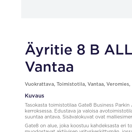
Äyritie 8 B A
Vantaa
Vuokrattava, Toimistotila, Vantaa, Veromies
Kuvaus
Tasokasta toimistotilaa Gate8 Business Park
kerroksessa. Edustava ja valoisa avotoimistoti
suuntaa antava. Sisävalokuvat ovat malliesimerkk
Gate8 on alue, joka koostuu kahdeksasta eri 
muodostavat aktiivisen yrityskeskittymän, jossa 