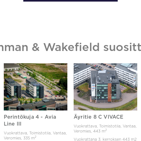
hman & Wakefield suositt
Perintökuja 4 - Avia
Äyritie 8 C VIVACE
Line III
Vuokrattava, Toimistotila, Vantaa,
2
Veromies,
443 m
Vuokrattava, Toimistotila, Vantaa,
2
Veromies,
335 m
Vuokrattana 3. kerroksen 443 m2