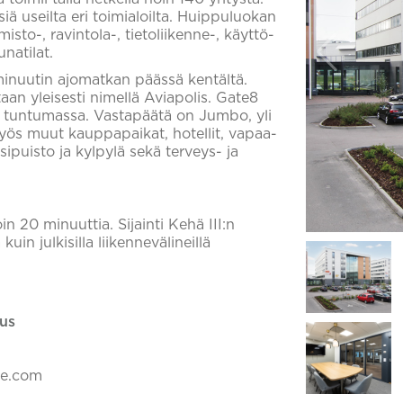
iä useilta eri toimialoilta. Huippuluokan
misto-, ravintola-, tietoliikenne-, käyttö-
unatilat.
inuutin ajomatkan päässä kentältä.
aan yleisesti nimellä Aviapolis. Gate8
n tuntumassa. Vastapäätä on Jumbo, yli
myös muut kauppapaikat, hotellit, vapaa-
ipuisto ja kylpylä sekä terveys- ja
 20 minuuttia. Sijainti Kehä III:n
uin julkisilla liikennevälineillä
us
ke.com