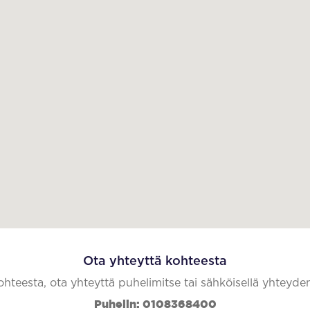
Ota yhteyttä kohteesta
kohteesta, ota yhteyttä puhelimitse tai sähköisellä yhteyde
Puhelin: 0108368400