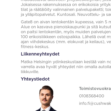
Jokaisessa rakennuksessa on erikokoisia yrityks
tilat ja räätälöity valinnainen palvelupaketti; toi
ja ylläpitopalvelut. Kuntosali. Neuvottelu- ja sa
Gate8 on aivan lentokentän kupeessa, vain 5 m
Alue on kasvava pienoiskaupunki ja sitä kutsut
on paitsi lentokentän, myös muiden palveluje
100 erikoisliikkeen ostospaikka. Lähellä ovat 
ajan viihdekeskus (mm. elokuvat ja keilaus), ves
fitness-keskus.
Liikenneyhteydet
Matka Helsingin ydinkeskustaan kestää vain noin
varrella avaa hyvät yhteydet niin omalla autolla k
liikkuville.
Yhteystiedot
Toimistovuokra
0108368400
info.fi@cushwa