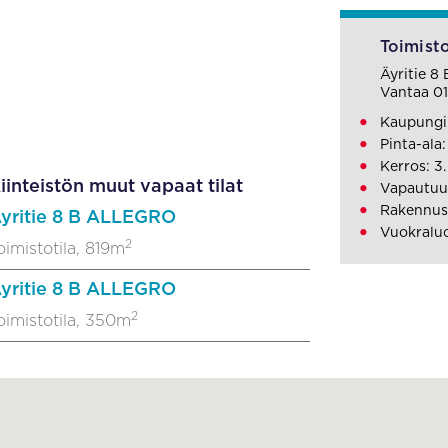
Toimisto
Äyritie 
Vantaa 0
Kaupungi
Pinta-ala
Kerros: 3.
iinteistön muut vapaat tilat
Vapautuu
Rakennus
yritie 8 B ALLEGRO
Vuokraluo
2
oimistotila, 819m
yritie 8 B ALLEGRO
2
oimistotila, 350m