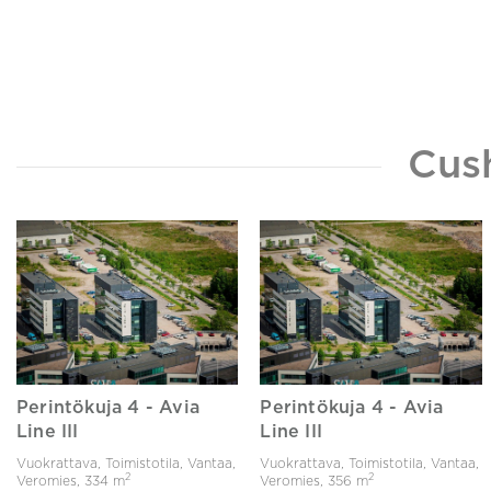
Cus
Perintökuja 4 - Avia
Perintökuja 4 - Avia
Line III
Line III
Vuokrattava, Toimistotila, Vantaa,
Vuokrattava, Toimistotila, Vantaa,
2
2
Veromies,
334 m
Veromies,
356 m