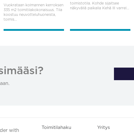
toimistotila. Kohde sijaitsee
Vuokrataan kolmannen kerroksen
näkyvällä paikalla Kehä III varrel...
335 m2 toimitilakokonaisuus. Tila
koostuu neuvotteluhuoneista,
toimis...
simääsi?
aan.
Toimitilahaku
Yritys
ader with