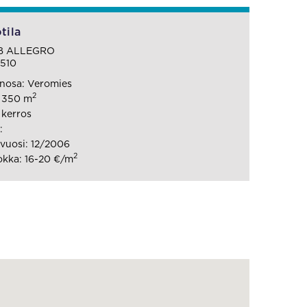
tila
8 B ALLEGRO
1510
nosa: Veromies
2
: 350 m
 kerros
:
vuosi: 12/2006
2
kka: 16-20 €/m