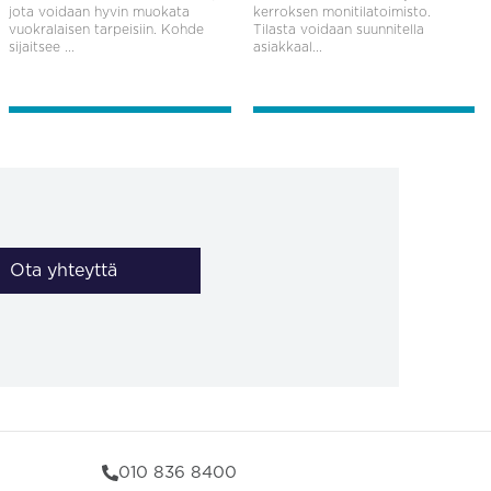
jota voidaan hyvin muokata
kerroksen monitilatoimisto.
vuokralaisen tarpeisiin. Kohde
Tilasta voidaan suunnitella
sijaitsee ...
asiakkaal...
Ota yhteyttä
010 836 8400