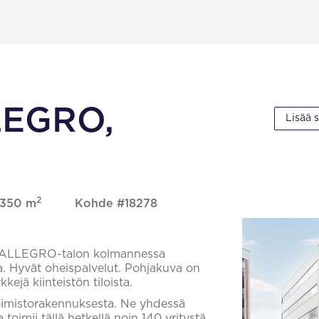
LLEGRO,
Lisää 
2
, 350 m
Kohde #18278
in ALLEGRO-talon kolmannessa
la. Hyvät oheispalvelut. Pohjakuva on
ejä kiinteistön tiloista.
toimistorakennuksesta. Ne yhdessä
toimii tällä hetkellä noin 140 yritystä.