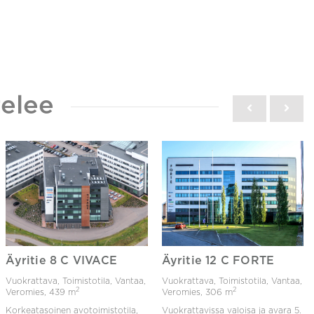
elee
Äyritie 8 C VIVACE
Äyritie 12 C FORTE
Vuokrattava, Toimistotila, Vantaa,
Vuokrattava, Toimistotila, Vantaa,
2
2
Veromies,
439 m
Veromies,
306 m
Korkeatasoinen avotoimistotila,
Vuokrattavissa valoisa ja avara 5.