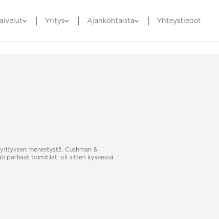
alvelut
Yritys
Ajankohtaista
Yhteystiedot
sa yrityksen menestystä. Cushman &
än parhaat toimitilat, oli sitten kyseessä