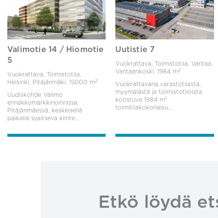
Valimotie 14 / Hiomotie
Uutistie 7
5
Vuokrattava, Toimistotila, Vantaa,
2
Vantaankoski,
1984 m
Vuokrattava, Toimistotila,
2
Helsinki, Pitäjänmäki,
15000 m
Vuokrattavana varastotilasta,
myymälästä ja toimistotiloista
Uudiskohde Valimo
koostuva 1984 m²
ennakkomarkkinoinnissa.
toimitilakokonaisu...
Pitäjänmäessä, keskeisellä
paikalla sijaitseva kiinte...
Etkö löydä et