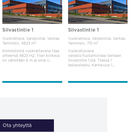
Silvastintie 1
Silvastintie 1
Vuokrattava, Varastotila, Vantaa,
Vuokrattava, Varastotila, Vantaa,
2
2
Tammisto,
4823 m
Tammisto,
715 m
Kiinteistöstä vuokrattavana tilaa
Vuokrattavana
yhteensä 4823 m2. Tilan korkeus
varasto/tuotantotilaa Vantaan
on vähintään 6 m ja siinä o...
Silvastintie 1:stä. Tilassa 1
lastaustasku. Kantavuus 1...
Ota yhteyttä