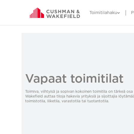
Toimitilahaku
P
Vapaat toimitilat
Toimiva, viihtyisä ja sopivan kokoinen toimitila on tärkeä o
Wakefield auttaa tiloja hakevia yrityksiä ja sijoittajia löytämä
toimistotila, liiketila, varastotila tai tuotantotila.