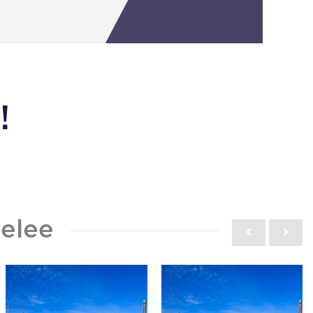
!
elee