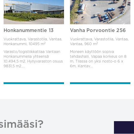
Honkanummentie 13
Vanha Porvoontie 256
Vuokrattava, Varastotila, Vantaa,
Vuokrattava, Varastotila, Vantaa,
2
2
Honkanummi,
10495 m
Vantaa,
960 m
Varasto/logistiikkatilaa Vantaan
Moneen käyttöön sopiva
Honkanummella yhteensä
tehdashalli. Vapaa korkeus on 8
10.494,5 m2. Hyllyvaraston osuus
m. Tilassa on yksi nosto-o 6 x
9831,5 m2....
6m. Kantav...
simääsi?