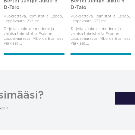
Bertel Jungin aukio 3
Bertel Jungin aukio 3
D-Talo
D-Talo
Vuokrattava, Toimistotila, Espoo,
Vuokrattava, Toimistotila, Espoo,
2
2
Leppävaara,
232 m
Leppävaara,
373 m
Tarjolla vuokralle moderni ja
Tarjolla vuokralle moderni ja
valoisa toimistotila Espoon
valoisa toimistotila Espoon
Leppävaarassa, Alberga Business
Leppävaarassa, Alberga Business
Parkissa....
Parkissa....
simääsi?
aan.