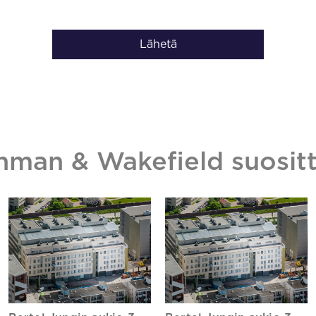
Lähetä
hman & Wakefield suositt