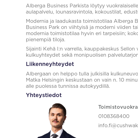
Alberga Business Parkista löytyy vuokralaiselle 
aulapalvelu, lounasravintola, kokoustilat, edustu
Modernia ja laadukasta toimistotilaa Alberga 
Business Park on viihtyisä ja moderni viiden ta
modernia toimistotilaa hyvin eri tarpeisiin; kok
pienempiä tiloja.
Sijainti Kehä I:n varrella, kauppakeskus Sellon v
kulkuyhteydet sekä monipuolisen palvelutarjo
Liikenneyhteydet
Albergaan on helppo tulla julkisilla kulkuneuvo
Matka Helsingin keskustaan on vain n. 10 minuu
alle puolessa tunnissa autokyydillä.
Yhteystiedot
Toimistovuokra
0108368400
info.fi@cushwa