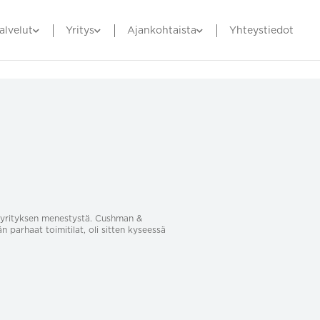
alvelut
Yritys
Ajankohtaista
Yhteystiedot
sa yrityksen menestystä. Cushman &
än parhaat toimitilat, oli sitten kyseessä