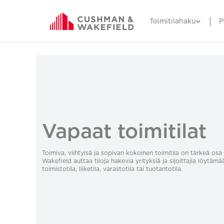
Toimitilahaku
P
Vapaat toimitilat
Toimiva, viihtyisä ja sopivan kokoinen toimitila on tärkeä o
Wakefield auttaa tiloja hakevia yrityksiä ja sijoittajia löytämä
toimistotila, liiketila, varastotila tai tuotantotila.