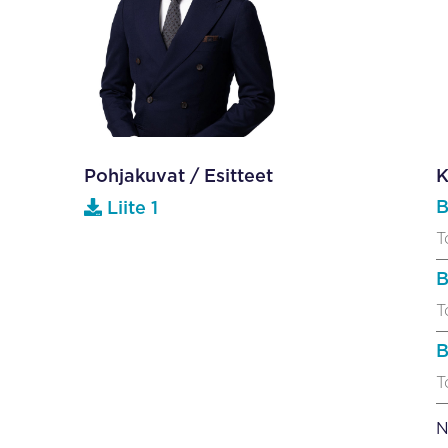
Pohjakuvat / Esitteet
K
B
Liite 1
T
B
T
B
T
N