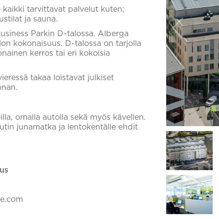
kaikki tarvittavat palvelut kuten;
stilat ja sauna.
Business Parkin D-talossa. Alberga
lon kokonaisuus. D-talossa on tarjolla
onainen kerros tai eri kokoisia
ieressä takaa loistavat julkiset
nnan.
illa, omalla autolla sekä myös kävellen.
tin junamatka ja lentokentälle ehdit
us
ke.com