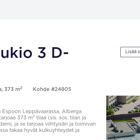
aukio 3 D-
Lisää 
2
a, 373 m
Kohde #24805
tila Espoon Leppävaarassa, Alberga
rjoaa 373 m² tilaa (sis. sos. tilan ja
erni, ja se tarjoaa viihtyisän ja toimivan
assa takaa hyvät kulkuyhteydet ja