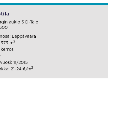
tila
ngin aukio 3 D-Talo
600
nosa: Leppävaara
2
: 373 m
 kerros
:
uosi: 11/2015
2
kka: 21-24 €/m