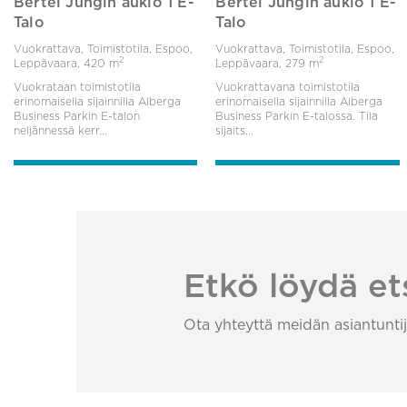
Bertel Jungin aukio 1 E-
Bertel Jungin aukio 1 E-
Talo
Talo
Vuokrattava, Toimistotila, Espoo,
Vuokrattava, Toimistotila, Espoo,
2
2
Leppävaara,
420 m
Leppävaara,
279 m
Vuokrataan toimistotila
Vuokrattavana toimistotila
erinomaisella sijainnilla Alberga
erinomaisella sijainnilla Alberga
Business Parkin E-talon
Business Parkin E-talossa. Tila
neljännessä kerr...
sijaits...
Etkö löydä et
Ota yhteyttä meidän asiantuntij