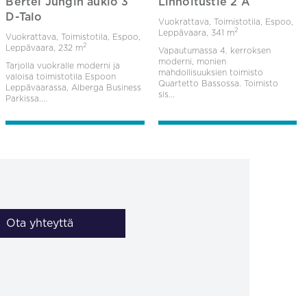
Bertel Jungin aukio 3
Linnoitustie 2 A
D-Talo
Vuokrattava, Toimistotila, Espoo,
2
Leppävaara,
341 m
Vuokrattava, Toimistotila, Espoo,
2
Leppävaara,
232 m
Vapautumassa 4. kerroksen
moderni, monien
Tarjolla vuokralle moderni ja
mahdollisuuksien toimisto
valoisa toimistotila Espoon
Quartetto Bassossa. Toimisto
Leppävaarassa, Alberga Business
sis...
Parkissa....
Ota yhteyttä