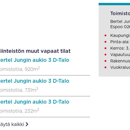
Toimisto
Bertel Ju
Espoo 02
Kaupungi
Pinta-ala
Kerros: 3.
iinteistön muut vapaat tilat
Vapautuu
ertel Jungin aukio 3 D-Talo
Rakennusv
Vuokraluo
2
oimistotila, 920m
ertel Jungin aukio 3 D-Talo
2
oimistotila, 731m
ertel Jungin aukio 3 D-Talo
2
oimistotila, 232m
äytä kaikki