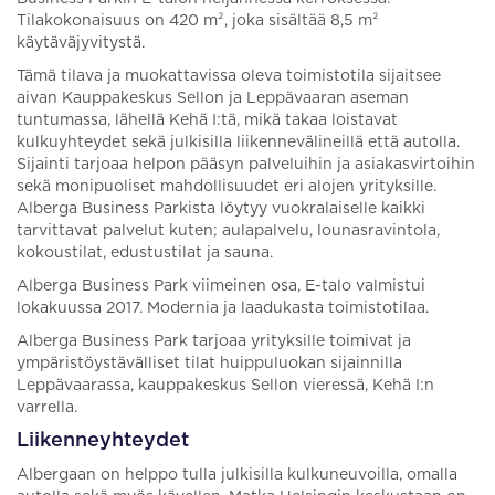
Tilakokonaisuus on 420 m², joka sisältää 8,5 m²
käytäväjyvitystä.
Tämä tilava ja muokattavissa oleva toimistotila sijaitsee
aivan Kauppakeskus Sellon ja Leppävaaran aseman
tuntumassa, lähellä Kehä I:tä, mikä takaa loistavat
kulkuyhteydet sekä julkisilla liikennevälineillä että autolla.
Sijainti tarjoaa helpon pääsyn palveluihin ja asiakasvirtoihin
sekä monipuoliset mahdollisuudet eri alojen yrityksille.
Alberga Business Parkista löytyy vuokralaiselle kaikki
tarvittavat palvelut kuten; aulapalvelu, lounasravintola,
kokoustilat, edustustilat ja sauna.
Alberga Business Park viimeinen osa, E-talo valmistui
lokakuussa 2017. Modernia ja laadukasta toimistotilaa.
Alberga Business Park tarjoaa yrityksille toimivat ja
ympäristöystävälliset tilat huippuluokan sijainnilla
Leppävaarassa, kauppakeskus Sellon vieressä, Kehä I:n
varrella.
Liikenneyhteydet
Albergaan on helppo tulla julkisilla kulkuneuvoilla, omalla