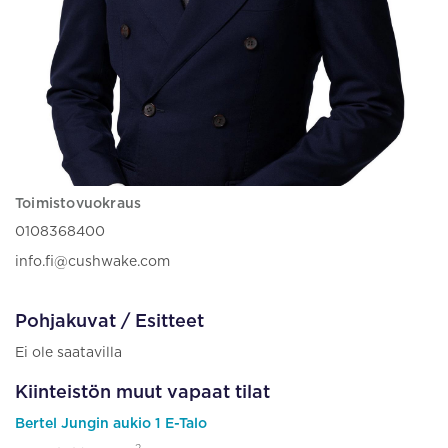
Toimistovuokraus
0108368400
info.fi@cushwake.com
Pohjakuvat / Esitteet
Ei ole saatavilla
Kiinteistön muut vapaat tilat
Bertel Jungin aukio 1 E-Talo