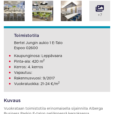
+7
Toimistotila
Bertel Jungin aukio 1 E-Talo
Espoo 02600
Kaupunginosa: Leppävaara
2
Pinta-ala: 420 m
Kerros: 4. kerros
Vapautuu:
Rakennusvuosi: 9/2017
2
Vuokraluokka: 21-24 €/m
Kuvaus
Vuokrataan toimistotila erinomaisella sijainnilla Alberga
Business Parkin E-talon neljännessä kerroksessa.