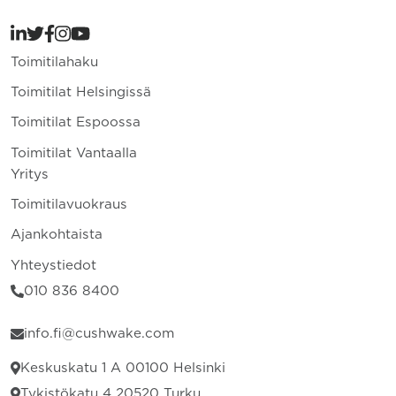
Toimitilahaku
Toimitilat Helsingissä
Toimitilat Espoossa
Toimitilat Vantaalla
Yritys
Toimitilavuokraus
Ajankohtaista
Yhteystiedot
010 836 8400
info.fi@cushwake.com
Keskuskatu 1 A 00100 Helsinki
Tykistökatu 4 20520 Turku