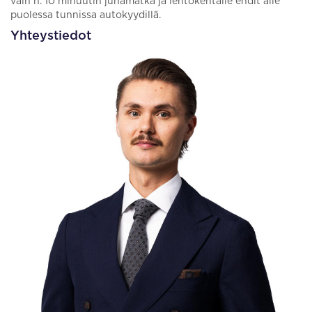
vain n. 10 minuutin junamatka ja lentokentälle ehdit alle
puolessa tunnissa autokyydillä.
Yhteystiedot