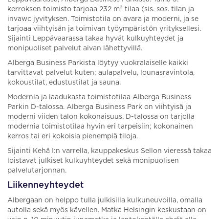
kerroksen toimisto tarjoaa 232 m² tilaa (sis. sos. tilan ja
invawc jyvityksen. Toimistotila on avara ja moderni, ja se
tarjoaa viihtyisän ja toimivan työympäristön yrityksellesi.
Sijainti Leppävaarassa takaa hyvät kulkuyhteydet ja
monipuoliset palvelut aivan lähettyvillä.
Alberga Business Parkista löytyy vuokralaiselle kaikki
tarvittavat palvelut kuten; aulapalvelu, lounasravintola,
kokoustilat, edustustilat ja sauna.
Modernia ja laadukasta toimistotilaa Alberga Business
Parkin D-talossa. Alberga Business Park on viihtyisä ja
moderni viiden talon kokonaisuus. D-talossa on tarjolla
modernia toimistotilaa hyvin eri tarpeisiin; kokonainen
kerros tai eri kokoisia pienempiä tiloja.
Sijainti Kehä I:n varrella, kauppakeskus Sellon vieressä takaa
loistavat julkiset kulkuyhteydet sekä monipuolisen
palvelutarjonnan.
Liikenneyhteydet
Albergaan on helppo tulla julkisilla kulkuneuvoilla, omalla
autolla sekä myös kävellen. Matka Helsingin keskustaan on