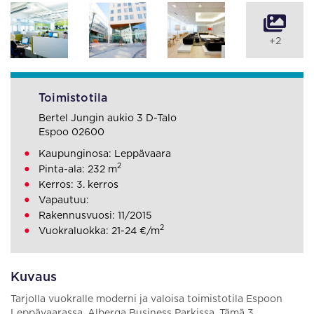
+2
Toimistotila
Bertel Jungin aukio 3 D-Talo
Espoo 02600
Kaupunginosa: Leppävaara
2
Pinta-ala: 232 m
Kerros: 3. kerros
Vapautuu:
Rakennusvuosi: 11/2015
2
Vuokraluokka: 21-24 €/m
Kuvaus
Tarjolla vuokralle moderni ja valoisa toimistotila Espoon
Leppävaarassa, Alberga Business Parkissa. Tämä 3.