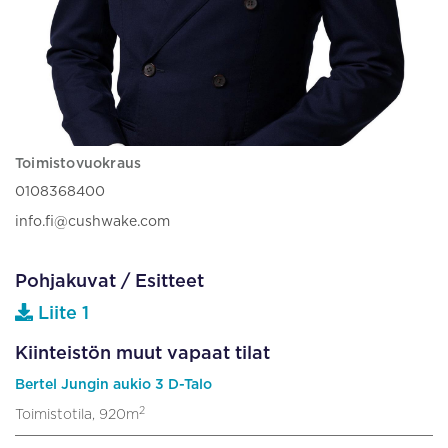
Toimistovuokraus
0108368400
info.fi@cushwake.com
Pohjakuvat / Esitteet
Liite 1
Kiinteistön muut vapaat tilat
Bertel Jungin aukio 3 D-Talo
2
Toimistotila, 920m