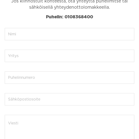
Jos kiinnostuit kohteesta, ota yhteyttä puhelimitse tai
sähköisellä yhteydenottolomakkeella.
Puhelin: 0108368400