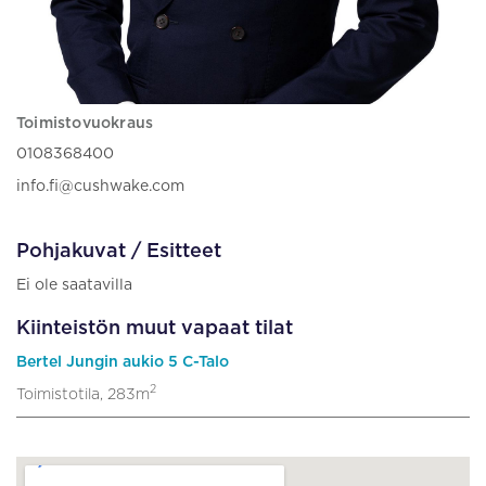
Toimistovuokraus
0108368400
info.fi@cushwake.com
Pohjakuvat / Esitteet
Ei ole saatavilla
Kiinteistön muut vapaat tilat
Bertel Jungin aukio 5 C-Talo
2
Toimistotila, 283m