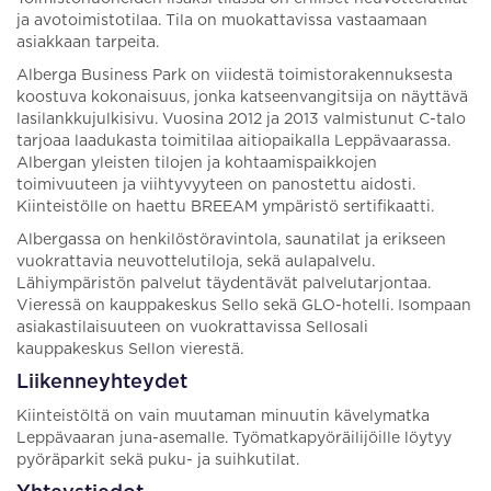
ja avotoimistotilaa. Tila on muokattavissa vastaamaan
asiakkaan tarpeita.
Alberga Business Park on viidestä toimistorakennuksesta
koostuva kokonaisuus, jonka katseenvangitsija on näyttävä
lasilankkujulkisivu. Vuosina 2012 ja 2013 valmistunut C-talo
tarjoaa laadukasta toimitilaa aitiopaikalla Leppävaarassa.
Albergan yleisten tilojen ja kohtaamispaikkojen
toimivuuteen ja viihtyvyyteen on panostettu aidosti.
Kiinteistölle on haettu BREEAM ympäristö sertifikaatti.
Albergassa on henkilöstöravintola, saunatilat ja erikseen
vuokrattavia neuvottelutiloja, sekä aulapalvelu.
Lähiympäristön palvelut täydentävät palvelutarjontaa.
Vieressä on kauppakeskus Sello sekä GLO-hotelli. Isompaan
asiakastilaisuuteen on vuokrattavissa Sellosali
kauppakeskus Sellon vierestä.
Liikenneyhteydet
Kiinteistöltä on vain muutaman minuutin kävelymatka
Leppävaaran juna-asemalle. Työmatkapyöräilijöille löytyy
pyöräparkit sekä puku- ja suihkutilat.