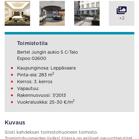
+2
Toimistotila
Bertel Jungin aukio 5 C-Talo
Espoo 02600
Kaupunginosa: Leppävaara
2
Pinta-ala: 283 m
Kerros: 3. kerros
Vapautuu:
Rakennusvuosi: 7/2013
2
Vuokraluokka: 25-30 €/m
Kuvaus
Siisti kahdeksan toimistohuoneen toimisto.
Toimistohuoneiden lisäksi tilassa on erilliset neuvottelutilat