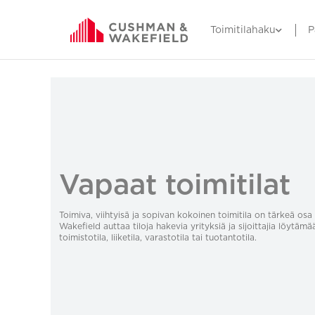
Toimitilahaku
P
Vapaat toimitilat
Toimiva, viihtyisä ja sopivan kokoinen toimitila on tärkeä o
Wakefield auttaa tiloja hakevia yrityksiä ja sijoittajia löytämä
toimistotila, liiketila, varastotila tai tuotantotila.