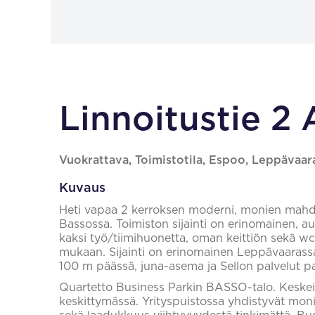
Linnoitustie 2
Vuokrattava, Toimistotila, Espoo, Leppävaar
Kuvaus
Heti vapaa 2 kerroksen moderni, monien mahdo
Bassossa. Toimiston sijainti on erinomainen, aula
kaksi työ/tiimihuonetta, oman keittiön sekä wc
mukaan. Sijainti on erinomainen Leppävaarassa
100 m päässä, juna-asema ja Sellon palvelut p
Quartetto Business Parkin BASSO-talo. Keskei
keskittymässä. Yrityspuistossa yhdistyvät monipu