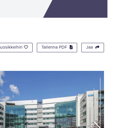
suosikkeihin
Tallenna PDF
Jaa