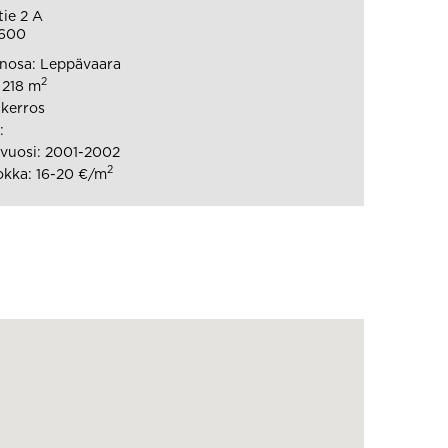
tie 2 A
600
nosa: Leppävaara
2
 218 m
 kerros
:
vuosi: 2001-2002
2
kka: 16-20 €/m