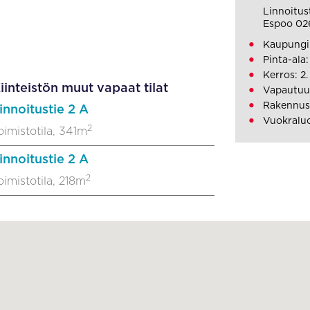
Linnoitus
Espoo 02
Kaupungi
Pinta-ala:
Kerros: 2.
iinteistön muut vapaat tilat
Vapautuu
Rakennus
innoitustie 2 A
Vuokraluo
2
oimistotila, 341m
innoitustie 2 A
2
oimistotila, 218m