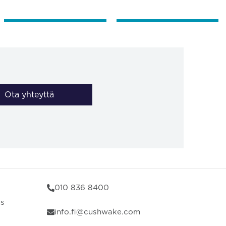
Ota yhteyttä
010 836 8400
us
info.fi@cushwake.com