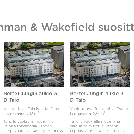
hman & Wakefield suositt
Bertel Jungin aukio 3
Bertel Jungin aukio 3
D-Talo
D-Talo
Vuokrattava, Toimistotila, Espoo,
Vuokrattava, Toimistotila, Espoo,
2
2
Leppävaara,
232 m
Leppävaara,
232 m
Tarjolla vuokralle moderni ja
Tarjolla vuokralle moderni ja
valoisa toimistotila Espoon
valoisa toimistotila Espoon
Leppävaarassa, Alberga Business
Leppävaarassa, Alberga Business