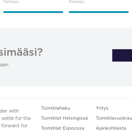
Parkissa....
Parkissa....
simääsi?
aan.
Toimitilahaku
Yritys
ader with
settle for the
Toimitilat Helsingissä
Toimitilavuokra
t forward for
Toimitilat Espoossa
Ajankohtaista