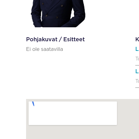
Pohjakuvat / Esitteet
K
L
Ei ole saatavilla
T
L
T