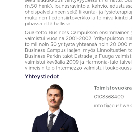
sekä laadukkuus viihtyvyydestä tinkimättä. Busi
(n.50 henk), lounasravintola, kahvio, edustussa
oheispalveluineen sekä liikunta- ja fysioterap
mukainen tiedonsiirtoverkko ja toimiva kiintei
pihassa että hallissa.
Quartetto Business Campuksen ensimmäinen yr
valmistui vuosina 2001-2002. Yrityspuiston nelj
toimii noin 50 yritystä yhteensä noin 20 000 m
Business Campus laajeni myös Linnoitustien toi
Business Parkin talot Estrade ja Fuuga valmist
valmistui keväällä 2009 ja Harmonia-talo talve
viimeisin talo Intermezzo valmistui toukokuuss
Yhteystiedot
Toimistovuokra
0108368400
info.fi@cushwa