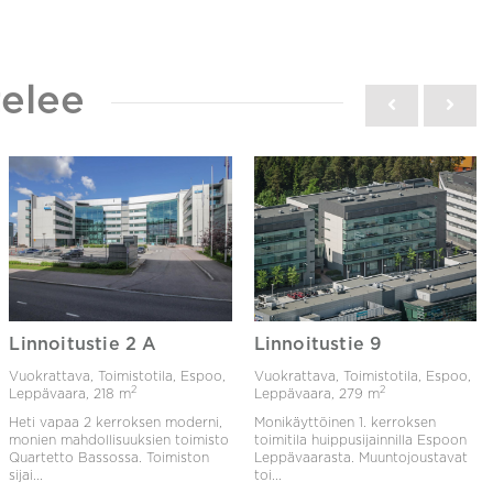
elee
Linnoitustie 2 A
Linnoitustie 9
Vuokrattava, Toimistotila, Espoo,
Vuokrattava, Toimistotila, Espoo,
2
2
Leppävaara,
218 m
Leppävaara,
279 m
Heti vapaa 2 kerroksen moderni,
Monikäyttöinen 1. kerroksen
monien mahdollisuuksien toimisto
toimitila huippusijainnilla Espoon
Quartetto Bassossa. Toimiston
Leppävaarasta. Muuntojoustavat
sijai...
toi...