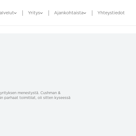
alvelut
Yritys
Ajankohtaista
Yhteystiedot
sa yrityksen menestystä. Cushman &
än parhaat toimitilat, oli sitten kyseessä