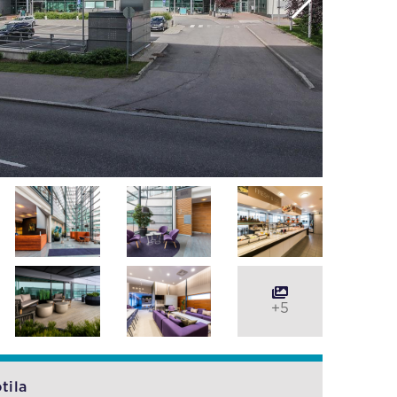
+5
tila