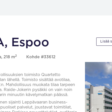
 A, Espoo
Lisää 
2
a, 218 m
Kohde #33612
llisuuksien toimisto Quartetto
n lähellä. Toimisto sisältää avotilaa,
:n. Mahdollisuus muokata tilaa tarpeen
. Raide-Jokerin pysäkki on vain noin
arin minuutin kävelymatkan päässä.
nen sijainti Leppävaaran business-
oliset palvelut, joustavat toimitilat,