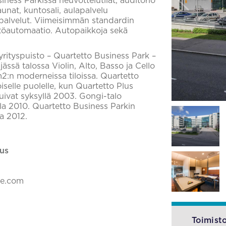
ness Parkissa neuvottelutilat, auditorio
unat, kuntosali, aulapalvelu
iapalvelut. Viimeisimmän standardin
stöautomaatio. Autopaikkoja sekä
ityspuisto – Quartetto Business Park –
ässä talossa Violin, Alto, Basso ja Cello
2:n moderneissa tiloissa. Quartetto
selle puolelle, kun Quartetto Plus
uivat syksyllä 2003. Gongi-talo
lla 2010. Quartetto Business Parkin
a 2012.
us
ke.com
Toimisto