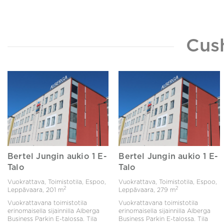
Cus
Bertel Jungin aukio 1 E-
Bertel Jungin aukio 1 E-
Talo
Talo
Vuokrattava, Toimistotila, Espoo,
Vuokrattava, Toimistotila, Espoo,
2
2
Leppävaara,
201 m
Leppävaara,
279 m
Vuokrattavana toimistotila
Vuokrattavana toimistotila
erinomaisella sijainnilla Alberga
erinomaisella sijainnilla Alberga
Business Parkin E-talossa. Tila
Business Parkin E-talossa. Tila