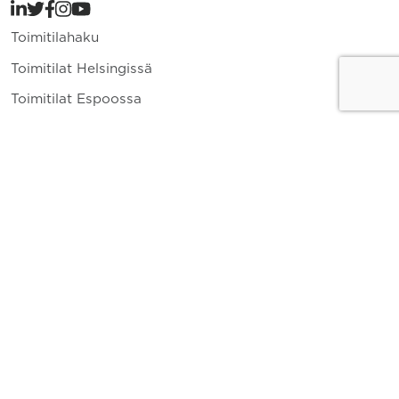
Toimitilahaku
Toimitilat Helsingissä
Toimitilat Espoossa
Toimitilat Vantaalla
Yritys
Toimitilavuokraus
Ajankohtaista
Yhteystiedot
010 836 8400
info.fi@cushwake.com
Keskuskatu 1 A 00100 Helsinki
Tykistökatu 4 20520 Turku