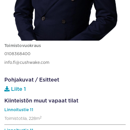
Toimistovuokraus
0108368400
info.fi@cushwake.com
Pohjakuvat / Esitteet
Liite 1
Kiinteistön muut vapaat tilat
Linnoitustie 11
2
Toimistotila, 228m