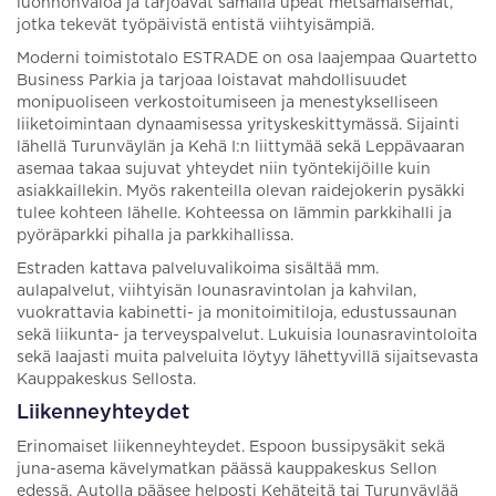
luonnonvaloa ja tarjoavat samalla upeat metsämaisemat,
jotka tekevät työpäivistä entistä viihtyisämpiä.
Moderni toimistotalo ESTRADE on osa laajempaa Quartetto
Business Parkia ja tarjoaa loistavat mahdollisuudet
monipuoliseen verkostoitumiseen ja menestykselliseen
liiketoimintaan dynaamisessa yrityskeskittymässä. Sijainti
lähellä Turunväylän ja Kehä I:n liittymää sekä Leppävaaran
asemaa takaa sujuvat yhteydet niin työntekijöille kuin
asiakkaillekin. Myös rakenteilla olevan raidejokerin pysäkki
tulee kohteen lähelle. Kohteessa on lämmin parkkihalli ja
pyöräparkki pihalla ja parkkihallissa.
Estraden kattava palveluvalikoima sisältää mm.
aulapalvelut, viihtyisän lounasravintolan ja kahvilan,
vuokrattavia kabinetti- ja monitoimitiloja, edustussaunan
sekä liikunta- ja terveyspalvelut. Lukuisia lounasravintoloita
sekä laajasti muita palveluita löytyy lähettyvillä sijaitsevasta
Kauppakeskus Sellosta.
Liikenneyhteydet
Erinomaiset liikenneyhteydet. Espoon bussipysäkit sekä
juna-asema kävelymatkan päässä kauppakeskus Sellon
edessä. Autolla pääsee helposti Kehäteitä tai Turunväylää