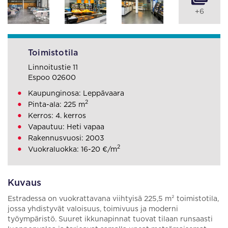
+6
Toimistotila
Linnoitustie 11
Espoo 02600
Kaupunginosa: Leppävaara
2
Pinta-ala: 225 m
Kerros: 4. kerros
Vapautuu: Heti vapaa
Rakennusvuosi: 2003
2
Vuokraluokka: 16-20 €/m
Kuvaus
Estradessa on vuokrattavana viihtyisä 225,5 m² toimistotila,
jossa yhdistyvät valoisuus, toimivuus ja moderni
työympäristö. Suuret ikkunapinnat tuovat tilaan runsaasti