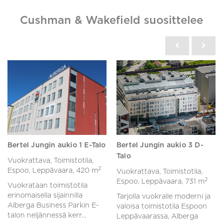
Cushman & Wakefield suosittelee
Bertel Jungin aukio 1 E-Talo
Bertel Jungin aukio 3 D-
Talo
Vuokrattava, Toimistotila,
2
Espoo, Leppävaara,
420 m
Vuokrattava, Toimistotila,
2
Espoo, Leppävaara,
731 m
Vuokrataan toimistotila
erinomaisella sijainnilla
Tarjolla vuokralle moderni ja
Alberga Business Parkin E-
valoisa toimistotila Espoon
talon neljännessä kerr...
Leppävaarassa, Alberga