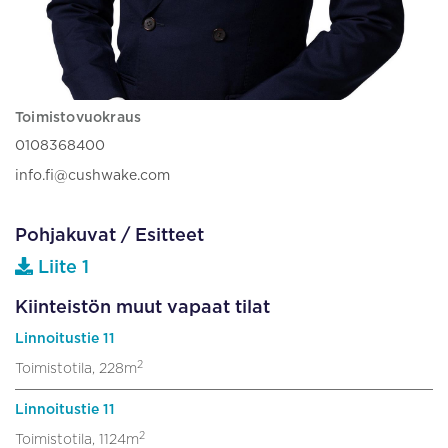
Toimistovuokraus
0108368400
info.fi@cushwake.com
Pohjakuvat / Esitteet
Liite 1
Kiinteistön muut vapaat tilat
Linnoitustie 11
2
Toimistotila, 228m
Linnoitustie 11
2
Toimistotila, 1124m