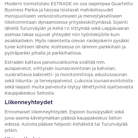
Moderni toimistotalo ESTRADE on osa laajempaa Quartetto
Business Parkia ja tarjoaa loistavat mahdollisuudet
monipuoliseen verkostoitumiseen ja menestykselliseen
liiketoimintaan dynaamisessa yrityskeskittymässä. Sijainti
lähellä Turunväylän ja Kehä I:n liittymää sekä Leppävaaran
asemaa takaa sujuvat yhteydet niin työntekijöille kuin
asiakkaillekin. Myös rakenteilla olevan raidejokerin pysäkki
tulee kohteen lähelle. Kohteessa on lämmin parkkihalli ja
pyöräparkki pihalla ja parkkihallissa.
Estraden kattava palveluvalikoima sisältää mm.
aulapalvelut, viihtyisän lounasravintolan ja kahvilan,
vuokrattavia kabinetti- ja monitoimitiloja, edustussaunan
sekä liikunta- ja terveyspalvelut. Lukuisia lounasravintoloita
sekä laajasti muita palveluita löytyy lähettyvillä sijaitsevasta
Kauppakeskus Sellosta.
Liikenneyhteydet
Erinomaiset liikenneyhteydet. Espoon bussipysäkit sekä
juna-asema kävelymatkan päässä kauppakeskus Sellon
edessä. Autolla pääsee helposti Kehäteitä tai Turunväylää
pitkin.