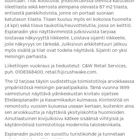
suuntaan. Tilat koostuvat yhdistettävissä olevista katutason
liiketilasta sekä kerrosta alempana olevasta 87 m2 tilasta,
entisestä pankkiholvista, jonne on portaat suoraan
katutason tilasta. Tilaan kuuluu myös eri kokoisia huoneita
(4 kpl) sekä tilava taukotila/neuvottelutila, jossa on keittiö.
Esplanadin yksi näyttävimmistä julkisivuista tarjoaa
loistavaa näkyvyyttä liikkeelle. Loistava sijainti liikkeelle,
jolle näkyvyys on tärkeää. Julkisivun arkkitehtuuri jatkuu
myös sisällä ja tilat ovat todella näyttäviä. Sijainti on yksi
Helsingin parhaista.
Liiketilojen vuokraus ja tiedustelut: C&W Retail Services,
puh. 0108368400, retail.fi@cushwake.com.
The 12 tarjoaa täysin uudistettuja toimistotiloja arvokkaassa
ympäristössä Helsingin paraatipaikalla. Tämä vuonna 1899
valmistunut näyttävä ydinkeskustan kivitalo sijaitsee
Eteläesplanadin ja Kasarmikadun kulmassa. Kiinteistöä on
remontoitu vuosien kuluessa useaan kertaan, kuitenkin aina
sen arvokkuutta ja näyttäviä yksityiskohtia huomioiden.
Ainutlaatuinen kivijulkisivu kätkee sisäänsä viihtyisiä ja
käytännöllisiä toimistotiloja modernilla talotekniikalla.
Esplanadin puisto on suosittu turistikohde ja tunnetaan