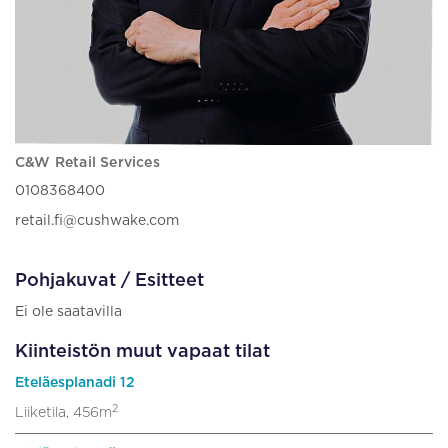
C&W Retail Services
0108368400
retail.fi@cushwake.com
Pohjakuvat / Esitteet
Ei ole saatavilla
Kiinteistön muut vapaat tilat
Eteläesplanadi 12
2
Liiketila, 456m