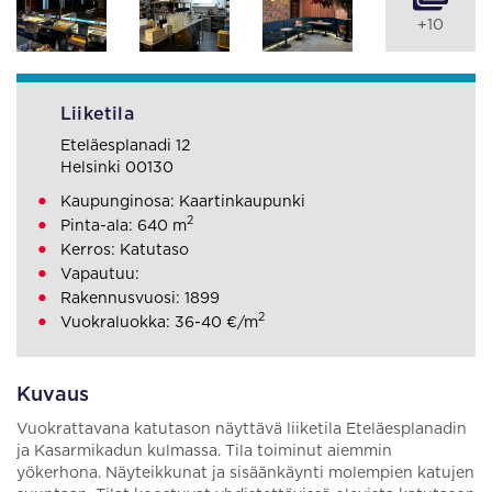
+10
Liiketila
Eteläesplanadi 12
Helsinki 00130
Kaupunginosa: Kaartinkaupunki
2
Pinta-ala: 640 m
Kerros: Katutaso
Vapautuu:
Rakennusvuosi: 1899
2
Vuokraluokka: 36-40 €/m
Kuvaus
Vuokrattavana katutason näyttävä liiketila Eteläesplanadin
ja Kasarmikadun kulmassa. Tila toiminut aiemmin
yökerhona. Näyteikkunat ja sisäänkäynti molempien katujen