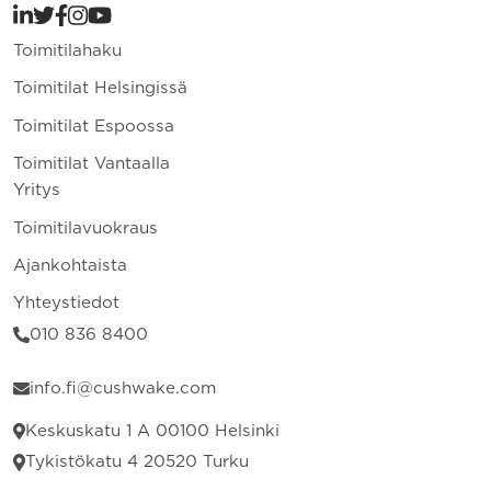
Toimitilahaku
Toimitilat Helsingissä
Toimitilat Espoossa
Toimitilat Vantaalla
Yritys
Toimitilavuokraus
Ajankohtaista
Yhteystiedot
010 836 8400
info.fi@cushwake.com
Keskuskatu 1 A 00100 Helsinki
Tykistökatu 4 20520 Turku