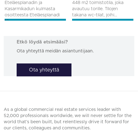
Eteläesplanadin ja
448 m2 toimistotila, joka
Kasarmikadun kulmasta
avautuu torille. Tilojen
osoitteesta Eteläesplanadi
takana wc-tilat, joihi...
12....
Etkö löydä etsimääsi?
Ota yhteyttä meidän asiantuntijaan.
Ota yhteyttä
As a global commercial real estate services leader with
52,000 professionals worldwide, we will never settle for the
world that’s been built, but relentlessly drive it forward for
our clients, colleagues and communities.