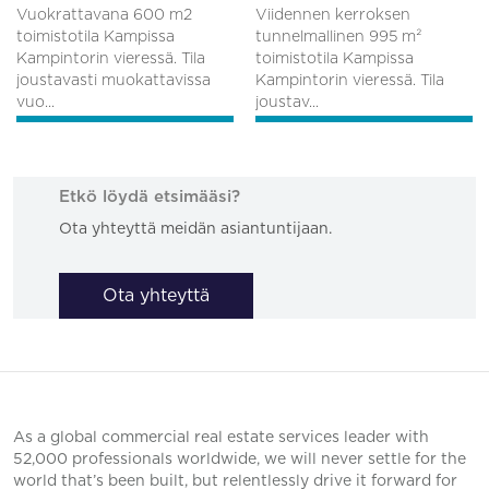
Vuokrattavana 600 m2
Viidennen kerroksen
toimistotila Kampissa
tunnelmallinen 995 m²
Kampintorin vieressä. Tila
toimistotila Kampissa
joustavasti muokattavissa
Kampintorin vieressä. Tila
vuo...
joustav...
Etkö löydä etsimääsi?
Ota yhteyttä meidän asiantuntijaan.
Ota yhteyttä
As a global commercial real estate services leader with
52,000 professionals worldwide, we will never settle for the
world that’s been built, but relentlessly drive it forward for