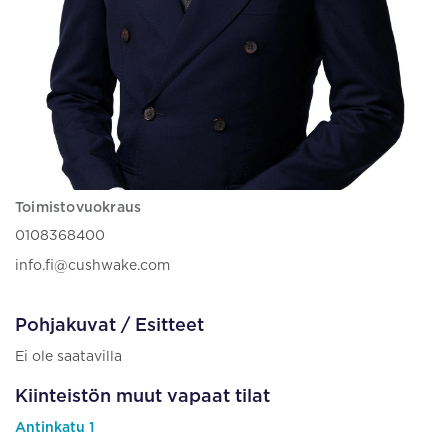
Toimistovuokraus
0108368400
info.fi@cushwake.com
Pohjakuvat / Esitteet
Ei ole saatavilla
Kiinteistön muut vapaat tilat
Antinkatu 1