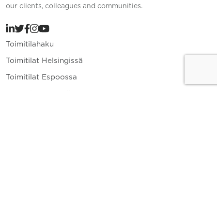
our clients, colleagues and communities.
Toimitilahaku
Toimitilat Helsingissä
Toimitilat Espoossa
Toimitilat Vantaalla
Yritys
Toimitilavuokraus
Ajankohtaista
Yhteystiedot
010 836 8400
info.fi@cushwake.com
Keskuskatu 1 A 00100 Helsinki