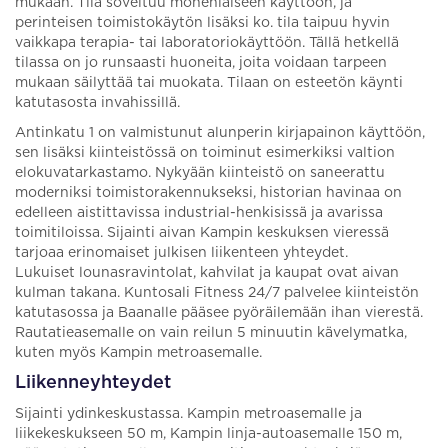
mukaan. Tila soveltuu monenlaiseen käyttöön, ja
perinteisen toimistokäytön lisäksi ko. tila taipuu hyvin
vaikkapa terapia- tai laboratoriokäyttöön. Tällä hetkellä
tilassa on jo runsaasti huoneita, joita voidaan tarpeen
mukaan säilyttää tai muokata. Tilaan on esteetön käynti
katutasosta invahissillä.
Antinkatu 1 on valmistunut alunperin kirjapainon käyttöön,
sen lisäksi kiinteistössä on toiminut esimerkiksi valtion
elokuvatarkastamo. Nykyään kiinteistö on saneerattu
moderniksi toimistorakennukseksi, historian havinaa on
edelleen aistittavissa industrial-henkisissä ja avarissa
toimitiloissa. Sijainti aivan Kampin keskuksen vieressä
tarjoaa erinomaiset julkisen liikenteen yhteydet.
Lukuiset lounasravintolat, kahvilat ja kaupat ovat aivan
kulman takana. Kuntosali Fitness 24/7 palvelee kiinteistön
katutasossa ja Baanalle pääsee pyöräilemään ihan vierestä.
Rautatieasemalle on vain reilun 5 minuutin kävelymatka,
kuten myös Kampin metroasemalle.
Liikenneyhteydet
Sijainti ydinkeskustassa. Kampin metroasemalle ja
liikekeskukseen 50 m, Kampin linja-autoasemalle 150 m,