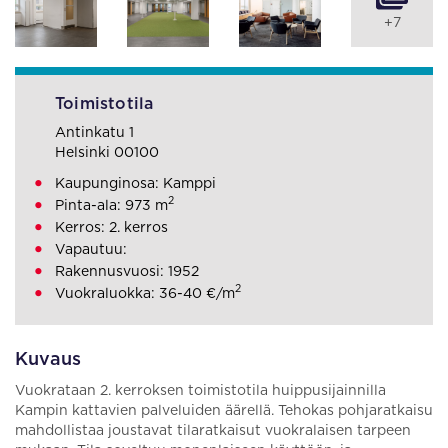
+7
Toimistotila
Antinkatu 1
Helsinki 00100
Kaupunginosa: Kamppi
2
Pinta-ala: 973 m
Kerros: 2. kerros
Vapautuu:
Rakennusvuosi: 1952
2
Vuokraluokka: 36-40 €/m
Kuvaus
Vuokrataan 2. kerroksen toimistotila huippusijainnilla
Kampin kattavien palveluiden äärellä. Tehokas pohjaratkaisu
mahdollistaa joustavat tilaratkaisut vuokralaisen tarpeen