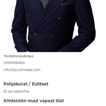
Toimistovuokraus
0108368400
info.fi@cushwake.com
Pohjakuvat / Esitteet
Ei ole saatavilla
Kiinteistön muut vapaat tilat