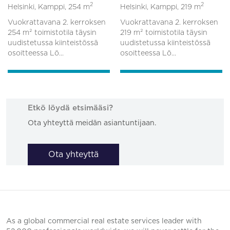
2
2
Helsinki, Kamppi,
254 m
Helsinki, Kamppi,
219 m
Vuokrattavana 2. kerroksen
Vuokrattavana 2. kerroksen
254 m² toimistotila täysin
219 m² toimistotila täysin
uudistetussa kiinteistössä
uudistetussa kiinteistössä
osoitteessa Lö...
osoitteessa Lö...
Etkö löydä etsimääsi?
Ota yhteyttä meidän asiantuntijaan.
Ota yhteyttä
As a global commercial real estate services leader with