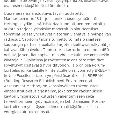
luoden inspiroivan ja avaran työympäristön. Sisävalokuvat
ovat esimerkkejä kiinteistön tiloista.
Uusrenessanssia edustava, täysin uudistettu.
Mannerheimintie 16 tarjoaa uniikin bisnesympäristön
Helsingin sydämessä. Historiaa kunnioittaen remontoitu
arvotalo tarjoaa yrityksille modernit ja ainutlaatuiset
toimitilat, joissa yhdistyvät historian viehätys ja nykypäivän
ratkaisut. Capitolin talona tunnettu toimitalo sijaitsee
kaupungin parhaalla paikalla, tarjoten kiehtovat näkymät ja
kattavat lähipalvelut. Talon suurin kerroskoko on noin 450
neliötä, ja sen tilat sopivat niin yhdelle kuin useammallekin
käyttäjälle. Sijaintinsa ja rakenteensa ansiosta toimitilat
soveltuvat loistavasti hybridityöhön. Talo on osa Forum-
korttelia, jonka kaikille kiinteistöille on myönnetty BREEAM
In-Use Excellent -tason ympäristösertifikaatti. BREEAM
(Building Research Establishment Environmental
Assessment Method) on kansainvälinen rakennusten
ympäristöluokitusjärjestelmä, joka tähtää rakennuksen
käytön ympäristövaikutusten vähentämiseen sekä
terveellisempien työympäristöjen kehittämiseen. Forum-
kortteli on myös täysin hiilineutraali käytön aikaisen
energiankulutuksen osalta.