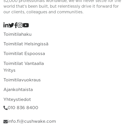
52,000 professionals worldwide, we will never settle for the
world that’s been built, but relentlessly drive it forward for
our clients, colleagues and communities.
Toimitilahaku
Toimitilat Helsingissä
Toimitilat Espoossa
Toimitilat Vantaalla
Yritys
Toimitilavuokraus
Ajankohtaista
Yhteystiedot
010 836 8400
info.fi@cushwake.com