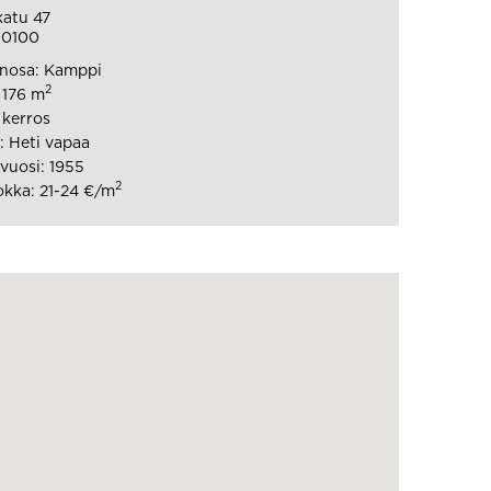
katu 47
00100
nosa: Kamppi
2
 176 m
 kerros
 Heti vapaa
vuosi: 1955
2
kka: 21-24 €/m