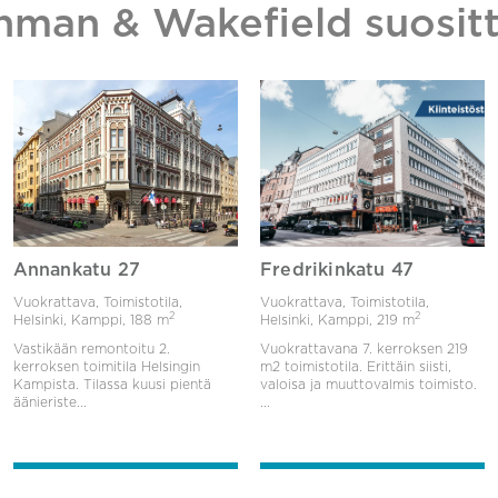
hman & Wakefield suositt
Annankatu 27
Fredrikinkatu 47
Vuokrattava, Toimistotila,
Vuokrattava, Toimistotila,
2
2
Helsinki, Kamppi,
188 m
Helsinki, Kamppi,
219 m
Vastikään remontoitu 2.
Vuokrattavana 7. kerroksen 219
kerroksen toimitila Helsingin
m2 toimistotila. Erittäin siisti,
Kampista. Tilassa kuusi pientä
valoisa ja muuttovalmis toimisto.
äänieriste...
...