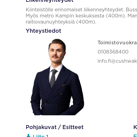
Liikenneyhteydet
Kiinteistölle erinomaiset liikenneyhteydet. B
Myös metro Kampin keskuksesta (400m). Manner
raitiovaunuyhteyksiä (400m).
Yhteystiedot
Toimistovuokra
0108368400
info.fi@cushwa
Pohjakuvat / Esitteet
K
F