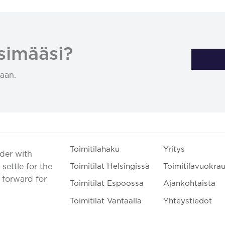
simääsi?
aan.
Toimitilahaku
Yritys
ader with
settle for the
Toimitilat Helsingissä
Toimitilavuokra
t forward for
Toimitilat Espoossa
Ajankohtaista
Toimitilat Vantaalla
Yhteystiedot