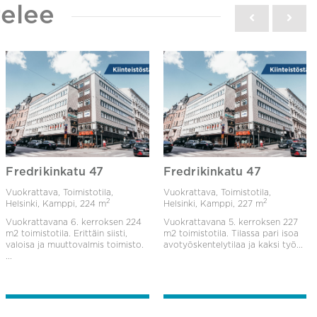
elee
Fredrikinkatu 47
Fredrikinkatu 47
Vuokrattava, Toimistotila,
Vuokrattava, Toimistotila,
2
2
Helsinki, Kamppi,
224 m
Helsinki, Kamppi,
227 m
Vuokrattavana 6. kerroksen 224
Vuokrattavana 5. kerroksen 227
m2 toimistotila. Erittäin siisti,
m2 toimistotila. Tilassa pari isoa
valoisa ja muuttovalmis toimisto.
avotyöskentelytilaa ja kaksi työ...
...