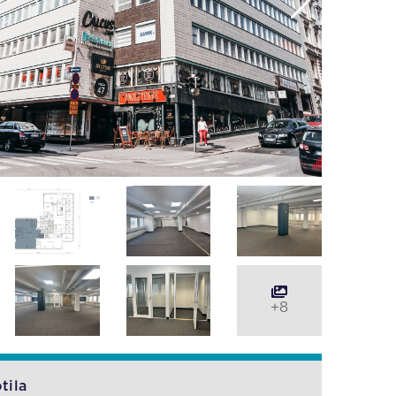
+8
tila