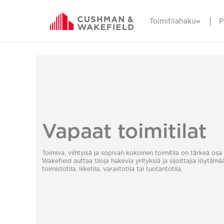
Toimitilahaku
P
Vapaat toimitilat
Toimiva, viihtyisä ja sopivan kokoinen toimitila on tärkeä o
Wakefield auttaa tiloja hakevia yrityksiä ja sijoittajia löytämä
toimistotila, liiketila, varastotila tai tuotantotila.