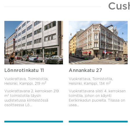
Cus
Lönnrotinkatu 11
Annankatu 27
Vuokrattava, Toimistotila,
Vuokrattava, Toimistotila,
2
2
Helsinki, Kamppi,
219 m
Helsinki, Kamppi,
134 m
Vuokrattavana 2. kerroksen 219
Vuokrattavana siisti 4. kerroksen
m² toimistotila täysin
toimitila, johon on käynti
uudistetussa kiinteistössä
Eerikinkadun puolelta. Tilassa on
osoitteessa Lö...
usea...