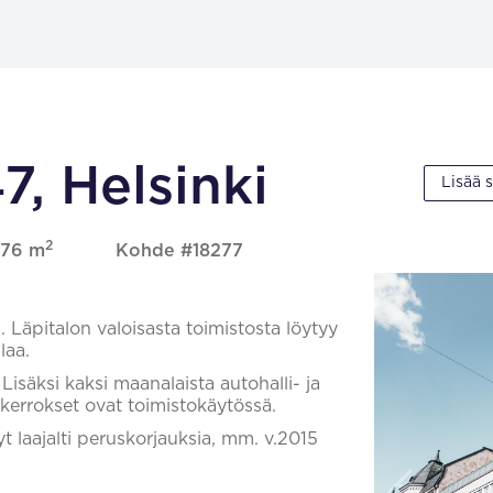
7, Helsinki
Lisää 
2
 176 m
Kohde #18277
 Läpitalon valoisasta toimistosta löytyy
laa.
isäksi kaksi maanalaista autohalli- ja
 kerrokset ovat toimistokäytössä.
t laajalti peruskorjauksia, mm. v.2015