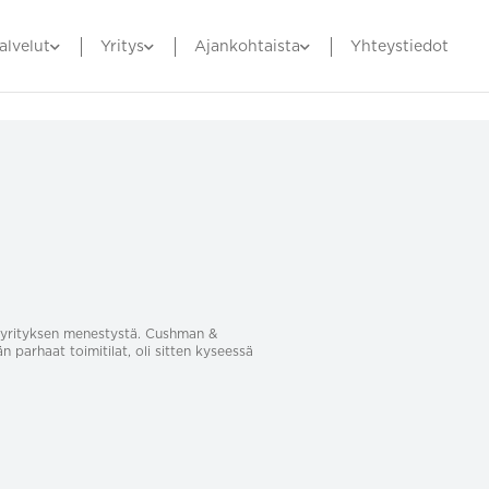
alvelut
Yritys
Ajankohtaista
Yhteystiedot
sa yrityksen menestystä. Cushman &
än parhaat toimitilat, oli sitten kyseessä