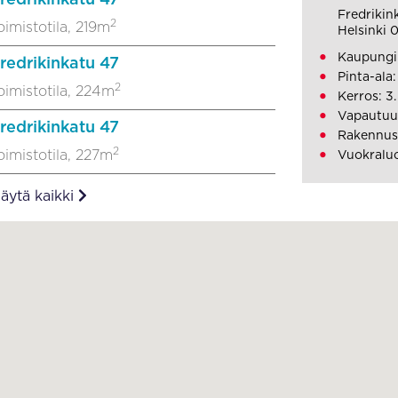
Fredrikin
2
oimistotila, 219m
Helsinki 
Kaupungi
redrikinkatu 47
Pinta-ala:
2
oimistotila, 224m
Kerros: 3.
Vapautuu:
redrikinkatu 47
Rakennus
2
oimistotila, 227m
Vuokraluo
äytä kaikki