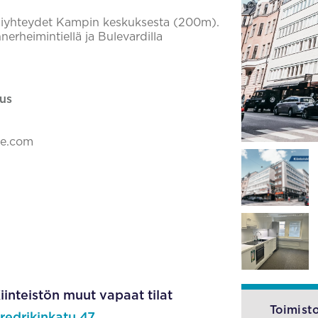
ussiyhteydet Kampin keskuksesta (200m).
heimintiellä ja Bulevardilla
us
ke.com
iinteistön muut vapaat tilat
Toimisto
redrikinkatu 47