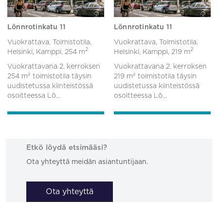
Lönnrotinkatu 11
Lönnrotinkatu 11
Vuokrattava, Toimistotila,
Vuokrattava, Toimistotila,
2
2
Helsinki, Kamppi,
254 m
Helsinki, Kamppi,
219 m
Vuokrattavana 2. kerroksen
Vuokrattavana 2. kerroksen
254 m² toimistotila täysin
219 m² toimistotila täysin
uudistetussa kiinteistössä
uudistetussa kiinteistössä
osoitteessa Lö...
osoitteessa Lö...
Etkö löydä etsimääsi?
Ota yhteyttä meidän asiantuntijaan.
Ota yhteyttä