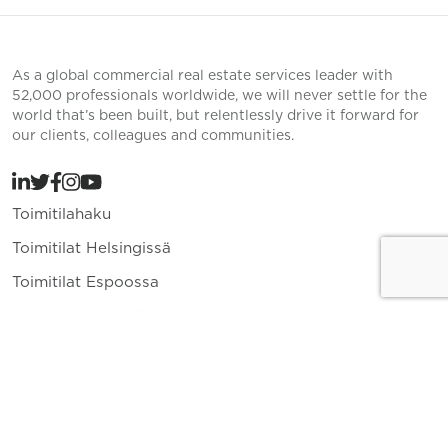
As a global commercial real estate services leader with
52,000 professionals worldwide, we will never settle for the
world that’s been built, but relentlessly drive it forward for
our clients, colleagues and communities.
Toimitilahaku
Toimitilat Helsingissä
Toimitilat Espoossa
Toimitilat Vantaalla
Yritys
Toimitilavuokraus
Ajankohtaista
Yhteystiedot