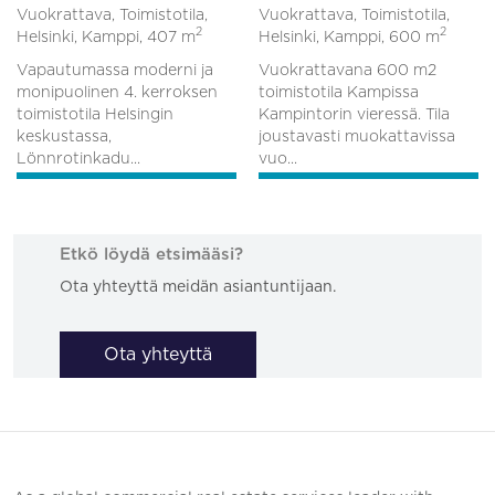
Vuokrattava, Toimistotila,
Vuokrattava, Toimistotila,
2
2
Helsinki, Kamppi,
407 m
Helsinki, Kamppi,
600 m
Vapautumassa moderni ja
Vuokrattavana 600 m2
monipuolinen 4. kerroksen
toimistotila Kampissa
toimistotila Helsingin
Kampintorin vieressä. Tila
keskustassa,
joustavasti muokattavissa
Lönnrotinkadu...
vuo...
Etkö löydä etsimääsi?
Ota yhteyttä meidän asiantuntijaan.
Ota yhteyttä