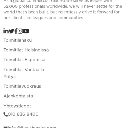
As a global commercial real estate services leader with
52,000 professionals worldwide, we will never settle for the
world that’s been built, but relentlessly drive it forward for
our clients, colleagues and communities.
Toimitilahaku
Toimitilat Helsingissä
Toimitilat Espoossa
Toimitilat Vantaalla
Yritys
Toimitilavuokraus
Ajankohtaista
Yhteystiedot
010 836 8400