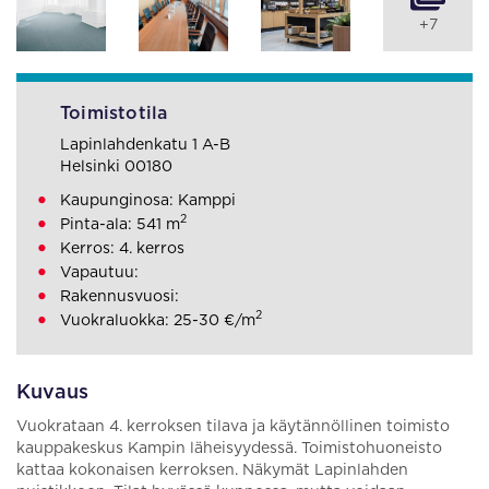
+7
Toimistotila
Lapinlahdenkatu 1 A-B
Helsinki 00180
Kaupunginosa: Kamppi
2
Pinta-ala: 541 m
Kerros: 4. kerros
Vapautuu:
Rakennusvuosi:
2
Vuokraluokka: 25-30 €/m
Kuvaus
Vuokrataan 4. kerroksen tilava ja käytännöllinen toimisto
kauppakeskus Kampin läheisyydessä. Toimistohuoneisto
kattaa kokonaisen kerroksen. Näkymät Lapinlahden