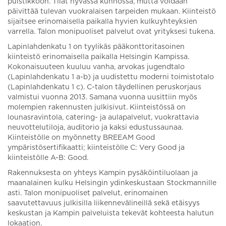
puistikkoon. Tilat hyvässä kunnossa, mutta voidaan
päivittää tulevan vuokralaisen tarpeiden mukaan. Kiinteistö
sijaitsee erinomaisella paikalla hyvien kulkuyhteyksien
varrella. Talon monipuoliset palvelut ovat yrityksesi tukena.
Lapinlahdenkatu 1 on tyylikäs pääkonttoritasoinen
kiinteistö erinomaisella paikalla Helsingin Kampissa.
Kokonaisuuteen kuuluu vanha, arvokas jugendtalo
(Lapinlahdenkatu 1 a-b) ja uudistettu moderni toimistotalo
(Lapinlahdenkatu 1 c). C-talon täydellinen peruskorjaus
valmistui vuonna 2013. Samana vuonna uusittiin myös
molempien rakennusten julkisivut. Kiinteistössä on
lounasravintola, catering- ja aulapalvelut, vuokrattavia
neuvottelutiloja, auditorio ja kaksi edustussaunaa.
Kiinteistölle on myönnetty BREEAM Good
ympäristösertifikaatti; kiinteistölle C: Very Good ja
kiinteistölle A-B: Good.
Rakennuksesta on yhteys Kampin pysäköintiluolaan ja
maanalainen kulku Helsingin ydinkeskustaan Stockmannille
asti. Talon monipuoliset palvelut, erinomainen
saavutettavuus julkisilla liikennevälineillä sekä etäisyys
keskustan ja Kampin palveluista tekevät kohteesta halutun
lokaation.