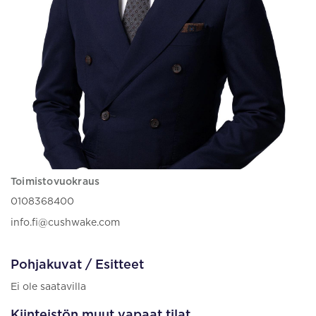
Toimistovuokraus
0108368400
info.fi@cushwake.com
Pohjakuvat / Esitteet
Ei ole saatavilla
Kiinteistön muut vapaat tilat