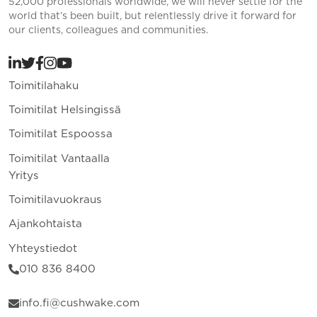
52,000 professionals worldwide, we will never settle for the
world that’s been built, but relentlessly drive it forward for
our clients, colleagues and communities.
Toimitilahaku
Toimitilat Helsingissä
Toimitilat Espoossa
Toimitilat Vantaalla
Yritys
Toimitilavuokraus
Ajankohtaista
Yhteystiedot
010 836 8400
info.fi@cushwake.com