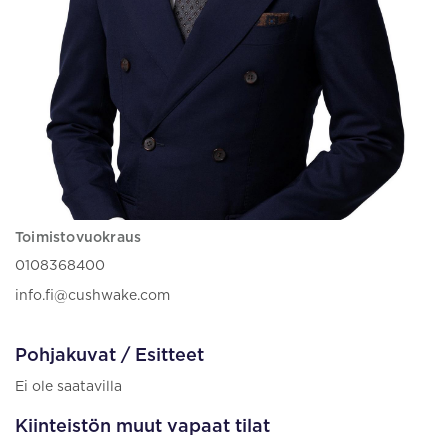
Toimistovuokraus
0108368400
info.fi@cushwake.com
Pohjakuvat / Esitteet
Ei ole saatavilla
Kiinteistön muut vapaat tilat