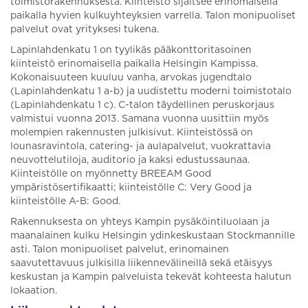
toimistorakennuksesta. Kiinteistö sijaitsee erinomaisella
paikalla hyvien kulkuyhteyksien varrella. Talon monipuoliset
palvelut ovat yrityksesi tukena.
Lapinlahdenkatu 1 on tyylikäs pääkonttoritasoinen
kiinteistö erinomaisella paikalla Helsingin Kampissa.
Kokonaisuuteen kuuluu vanha, arvokas jugendtalo
(Lapinlahdenkatu 1 a-b) ja uudistettu moderni toimistotalo
(Lapinlahdenkatu 1 c). C-talon täydellinen peruskorjaus
valmistui vuonna 2013. Samana vuonna uusittiin myös
molempien rakennusten julkisivut. Kiinteistössä on
lounasravintola, catering- ja aulapalvelut, vuokrattavia
neuvottelutiloja, auditorio ja kaksi edustussaunaa.
Kiinteistölle on myönnetty BREEAM Good
ympäristösertifikaatti; kiinteistölle C: Very Good ja
kiinteistölle A-B: Good.
Rakennuksesta on yhteys Kampin pysäköintiluolaan ja
maanalainen kulku Helsingin ydinkeskustaan Stockmannille
asti. Talon monipuoliset palvelut, erinomainen
saavutettavuus julkisilla liikennevälineillä sekä etäisyys
keskustan ja Kampin palveluista tekevät kohteesta halutun
lokaation.