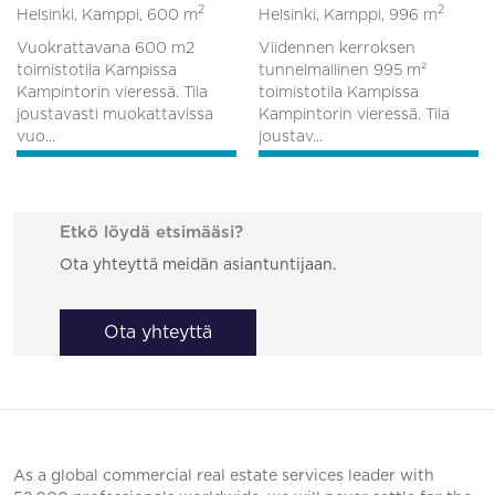
2
2
Helsinki, Kamppi,
600 m
Helsinki, Kamppi,
996 m
Vuokrattavana 600 m2
Viidennen kerroksen
toimistotila Kampissa
tunnelmallinen 995 m²
Kampintorin vieressä. Tila
toimistotila Kampissa
joustavasti muokattavissa
Kampintorin vieressä. Tila
vuo...
joustav...
Etkö löydä etsimääsi?
Ota yhteyttä meidän asiantuntijaan.
Ota yhteyttä
As a global commercial real estate services leader with