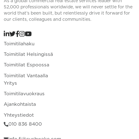
As a global commercial real estate services leader with
52,000 professionals worldwide, we will never settle for the
world that’s been built, but relentlessly drive it forward for
our clients, colleagues and communities.
Toimitilahaku
Toimitilat Helsingissä
Toimitilat Espoossa
Toimitilat Vantaalla
Yritys
Toimitilavuokraus
Ajankohtaista
Yhteystiedot
010 836 8400