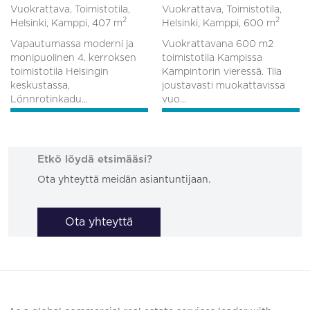
Vuokrattava, Toimistotila,
Vuokrattava, Toimistotila,
2
2
Helsinki, Kamppi,
407 m
Helsinki, Kamppi,
600 m
Vapautumassa moderni ja
Vuokrattavana 600 m2
monipuolinen 4. kerroksen
toimistotila Kampissa
toimistotila Helsingin
Kampintorin vieressä. Tila
keskustassa,
joustavasti muokattavissa
Lönnrotinkadu...
vuo...
Etkö löydä etsimääsi?
Ota yhteyttä meidän asiantuntijaan.
Ota yhteyttä