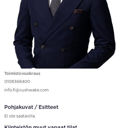
Toimistovuokraus
0108368400
info.fi@cushwake.com
Pohjakuvat / Esitteet
Ei ole saatavilla
Kiinteistön muut vapaat tilat