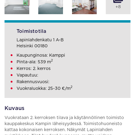
+8
Toimistotila
Lapinlahdenkatu 1 A-B
Helsinki 00180
Kaupunginosa: Kamppi
2
Pinta-ala: 539 m
Kerros: 2. kerros
Vapautuu:
Rakennusvuosi:
2
Vuokraluokka: 25-30 €/m
Kuvaus
Vuokrataan 2. kerroksen tilava ja käytännöllinen toimisto
kauppakeskus Kampin läheisyydessä. Toimistohuoneisto
kattaa kokonaisen kerroksen. Näkymät Lapinlahden