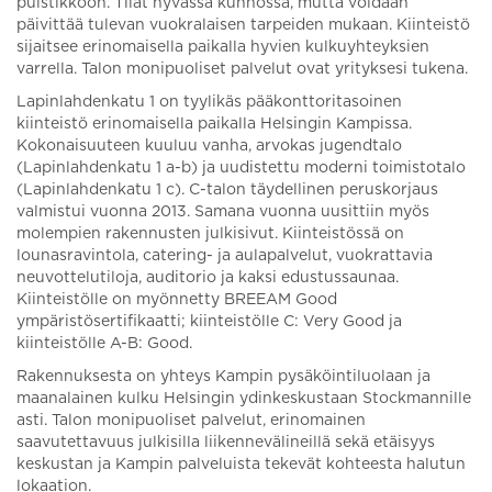
puistikkoon. Tilat hyvässä kunnossa, mutta voidaan
päivittää tulevan vuokralaisen tarpeiden mukaan. Kiinteistö
sijaitsee erinomaisella paikalla hyvien kulkuyhteyksien
varrella. Talon monipuoliset palvelut ovat yrityksesi tukena.
Lapinlahdenkatu 1 on tyylikäs pääkonttoritasoinen
kiinteistö erinomaisella paikalla Helsingin Kampissa.
Kokonaisuuteen kuuluu vanha, arvokas jugendtalo
(Lapinlahdenkatu 1 a-b) ja uudistettu moderni toimistotalo
(Lapinlahdenkatu 1 c). C-talon täydellinen peruskorjaus
valmistui vuonna 2013. Samana vuonna uusittiin myös
molempien rakennusten julkisivut. Kiinteistössä on
lounasravintola, catering- ja aulapalvelut, vuokrattavia
neuvottelutiloja, auditorio ja kaksi edustussaunaa.
Kiinteistölle on myönnetty BREEAM Good
ympäristösertifikaatti; kiinteistölle C: Very Good ja
kiinteistölle A-B: Good.
Rakennuksesta on yhteys Kampin pysäköintiluolaan ja
maanalainen kulku Helsingin ydinkeskustaan Stockmannille
asti. Talon monipuoliset palvelut, erinomainen
saavutettavuus julkisilla liikennevälineillä sekä etäisyys
keskustan ja Kampin palveluista tekevät kohteesta halutun
lokaation.